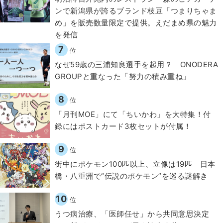
ンで新潟県が誇るブランド枝豆「つまりちゃま
め」を販売数量限定で提供。えだまめ県の魅力
を発信
7
位
なぜ59歳の三浦知良選手を起用？ ONODERA
GROUPと重なった「努力の積み重ね」
8
位
「月刊MOE」にて「ちいかわ」を大特集！付
録にはポストカード3枚セットが付属！
9
位
街中にポケモン100匹以上、立像は19匹 日本
橋・八重洲で“伝説のポケモン”を巡る謎解き
10
位
うつ病治療、「医師任せ」から共同意思決定