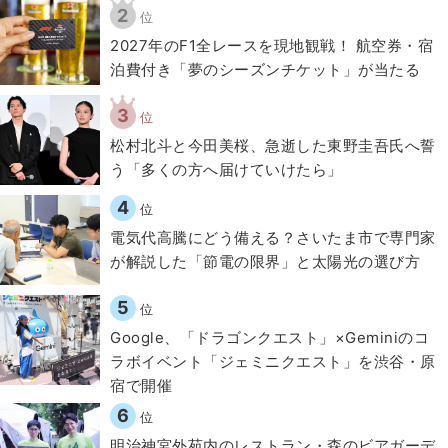
2
位
2027年のF1全レースを現地観戦！ 航空券・宿
泊費付き「夢のシーズンチケット」が当たる
3
位
松村北斗と今田美桜、急逝した東野圭吾氏へ誓
う「多くの方へ届けていけたら」
4
位
電気代高騰にどう備える？さいたま市で専門家
が解説した「節電の限界」と太陽光の選び方
5
位
Google、「ドラゴンクエスト」×Geminiのコ
ラボイベント「ジェミニクエスト」を渋谷・原
宿で開催
6
位
明治神宮外苑内のレストラン・森のビアガーデ