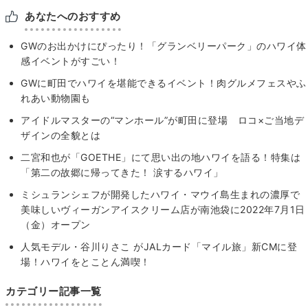
あなたへのおすすめ
GWのお出かけにぴったり！「グランベリーパーク」のハワイ体
感イベントがすごい！
GWに町田でハワイを堪能できるイベント！肉グルメフェスやふ
れあい動物園も
アイドルマスターの“マンホール”が町田に登場 ロコ×ご当地デ
ザインの全貌とは
二宮和也が「GOETHE」にて思い出の地ハワイを語る！特集は
「第二の故郷に帰ってきた！ 涙するハワイ」
ミシュランシェフが開発したハワイ・マウイ島生まれの濃厚で
美味しいヴィーガンアイスクリーム店が南池袋に2022年7月1日
（金）オープン
人気モデル・谷川りさこ がJALカード「マイル旅」新CMに登
場！ハワイをとことん満喫！
カテゴリー記事一覧