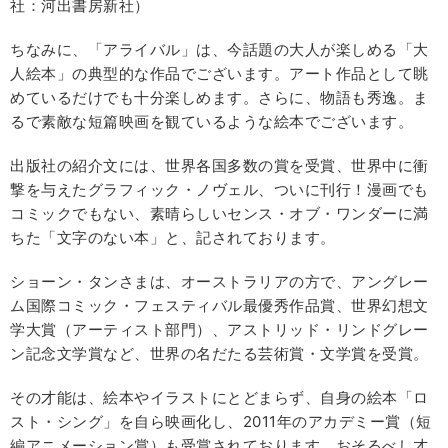
社：河出書房新社）
ちなみに、「アライバル」は、今話題の大人が楽しめる「大
人絵本」の典型的な作品でございます。アート作品として眺
めているだけでも十分楽しめます。さらに、物語も秀逸。ま
るで素敵な短篇映画を観ているような絵本でございます。
出版社の紹介文には、世界各国多数の賞を受賞、世界中に衝
撃を与えたグラフィック・ノヴェル、ついに刊行！漫画でも
コミックでもない、素晴らしいセンス・オブ・ワンダーに満
ちた「文字のない本」と、記されております。
ショーン・タンさまは、オーストラリアの方で、アングレー
ム国際コミック・フェスティバル最優秀作品賞、世界幻想文
学大賞（アーティスト部門）、アストリッド・リンドグレー
ン記念文学賞など、世界の名だたる芸術賞・文学賞を受賞。
その才能は、絵本やイラストにとどまらず、自身の絵本「ロ
スト・シング」を自ら映画化し、2011年のアカデミー賞（短
編アニメーション賞）も受賞されております。おそるべし才