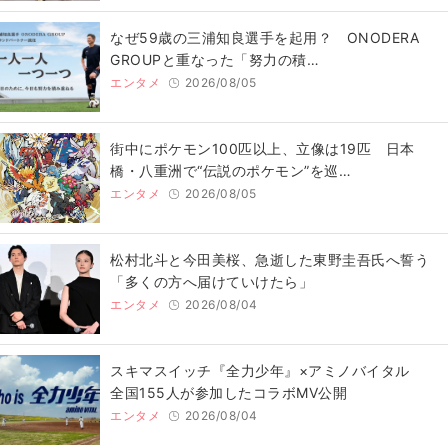
なぜ59歳の三浦知良選手を起用？ ONODERA
GROUPと重なった「努力の積…
エンタメ
2026/08/05
街中にポケモン100匹以上、立像は19匹 日本
橋・八重洲で“伝説のポケモン”を巡…
エンタメ
2026/08/05
松村北斗と今田美桜、急逝した東野圭吾氏へ誓う
「多くの方へ届けていけたら」
エンタメ
2026/08/04
スキマスイッチ『全力少年』×アミノバイタル
全国155人が参加したコラボMV公開
エンタメ
2026/08/04