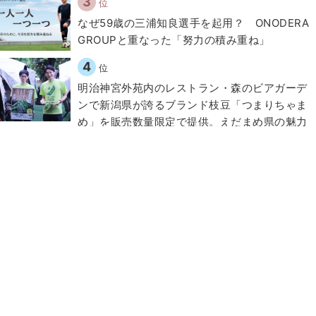
3
位
なぜ59歳の三浦知良選手を起用？ ONODERA
GROUPと重なった「努力の積み重ね」
4
位
明治神宮外苑内のレストラン・森のビアガーデ
ンで新潟県が誇るブランド枝豆「つまりちゃま
め」を販売数量限定で提供。えだまめ県の魅力
を発信
5
位
あの「ブタメン」が約4倍の大きさになって登
場！「ブタメン超BIG」がセブン‐イレブン限定
で発売！
6
位
気候変動の「緩和」と「適応」をテーマとした
イベントが渋谷で開催！東急不動産が様々な企
業と協力
7
位