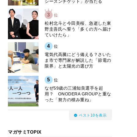
シーズンチケット」が当たる
3
位
松村北斗と今田美桜、急逝した東
野圭吾氏へ誓う「多くの方へ届け
ていけたら」
4
位
電気代高騰にどう備える？さいた
ま市で専門家が解説した「節電の
限界」と太陽光の選び方
5
位
なぜ59歳の三浦知良選手を起
用？ ONODERA GROUPと重な
った「努力の積み重ね」
ベスト10を表示
マガサミTOPIX