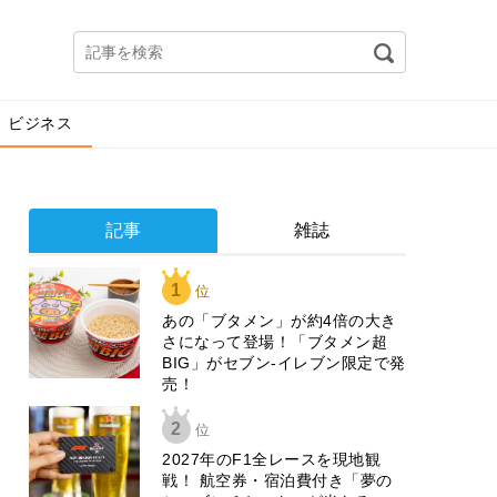
ビジネス
記事
雑誌
1
位
あの「ブタメン」が約4倍の大き
さになって登場！「ブタメン超
BIG」がセブン‐イレブン限定で発
売！
2
位
2027年のF1全レースを現地観
戦！ 航空券・宿泊費付き「夢の