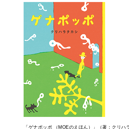
「ゲナポッポ （MOEのえほん）」（著：クリハ