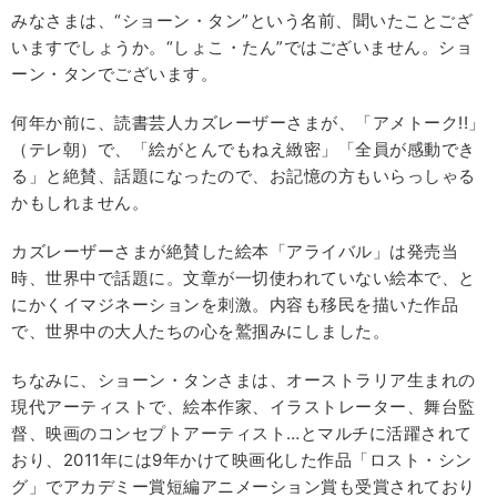
みなさまは、“ショーン・タン”という名前、聞いたことござ
いますでしょうか。“しょこ・たん”ではございません。ショ
ーン・タンでございます。
何年か前に、読書芸人カズレーザーさまが、「アメトーク!!」
（テレ朝）で、「絵がとんでもねえ緻密」「全員が感動でき
る」と絶賛、話題になったので、お記憶の方もいらっしゃる
かもしれません。
カズレーザーさまが絶賛した絵本「アライバル」は発売当
時、世界中で話題に。文章が一切使われていない絵本で、と
にかくイマジネーションを刺激。内容も移民を描いた作品
で、世界中の大人たちの心を鷲掴みにしました。
ちなみに、ショーン・タンさまは、オーストラリア生まれの
現代アーティストで、絵本作家、イラストレーター、舞台監
督、映画のコンセプトアーティスト…とマルチに活躍されて
おり、2011年には9年かけて映画化した作品「ロスト・シン
グ」でアカデミー賞短編アニメーション賞も受賞されており