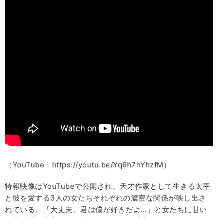
（YouTube：https://youtu.be/Yq6h7hYhzfM）
特報映像はYouTubeで公開され、天才作家として生きる太宰
と彼を愛する3人の女たちそれぞれの濃密な関係が映し出さ
れている。「大丈夫。君は僕が好きだよ…」と女たちに甘い