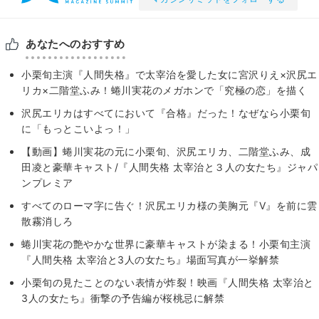
あなたへのおすすめ
小栗旬主演『人間失格』で太宰治を愛した女に宮沢りえ×沢尻エ
リカ×二階堂ふみ！蜷川実花のメガホンで「究極の恋」を描く
沢尻エリカはすべてにおいて『合格』だった！なぜなら小栗旬
に「もっとこいよっ！」
【動画】蜷川実花の元に小栗旬、沢尻エリカ、二階堂ふみ、成
田凌と豪華キャスト/『人間失格 太宰治と３人の女たち』ジャパ
ンプレミア
すべてのローマ字に告ぐ！沢尻エリカ様の美胸元『V』を前に雲
散霧消しろ
蜷川実花の艶やかな世界に豪華キャストが染まる！小栗旬主演
『人間失格 太宰治と3人の女たち』場面写真が一挙解禁
小栗旬の見たことのない表情が炸裂！映画『人間失格 太宰治と
3人の女たち』衝撃の予告編が桜桃忌に解禁