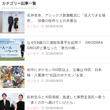
カテゴリー記事一覧
石井杏奈、アシックス新旗艦店に「没入できる場
所」 俳優の役作りとの共通点
エンタメ
2026/08/06
なぜ59歳の三浦知良選手を起用？ ONODERA
GROUPと重なった「努力の積…
エンタメ
2026/08/05
街中にポケモン100匹以上、立像は19匹 日本
橋・八重洲で“伝説のポケモン”を巡…
エンタメ
2026/08/05
松村北斗と今田美桜、急逝した東野圭吾氏へ誓う
「多くの方へ届けていけたら」
エンタメ
2026/08/04