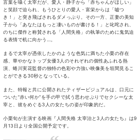
言葉を囁く太宰だが、愛人・静子から「赤ちゃんがほしい」
と笑顔で迫られ、もうひとりの愛人・富栄からは「嘘つ
き！」と突き飛ばされるダメっぷり。その一方、正妻の美知
子から「あなたはもっと凄いものが書ける！」と叱咤され、
のちに傑作と称賛される「人間失格」の執筆のために鬼気迫
る表情で机に向かう…。
まるで太宰が憑依したかのような色気に満ちた小栗の存在
感、華やかなトップ女優3人のそれぞれの個性あふれる熱
演、蜷川実花監督の独特の色彩や力強い映像美を垣間見るこ
とができる30秒となっている。
また、特報と共に公開されたティザービジュアルは、口元に
ついた“赤い何か”を手の甲で拭う思わせぶりでセクシーな太
宰と、彼をめぐる3人の女たちの姿が印象的だ。
小栗旬が主演する映画『人間失格 太宰治と3人の女たち』は9
月13日より全国公開予定です。