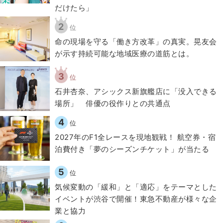
だけたら」
2
位
​命の現場を守る「働き方改革」の真実。晃友会
が示す持続可能な地域医療の道筋とは。
3
位
石井杏奈、アシックス新旗艦店に「没入できる
場所」 俳優の役作りとの共通点
4
位
2027年のF1全レースを現地観戦！ 航空券・宿
泊費付き「夢のシーズンチケット」が当たる
5
位
気候変動の「緩和」と「適応」をテーマとした
イベントが渋谷で開催！東急不動産が様々な企
業と協力