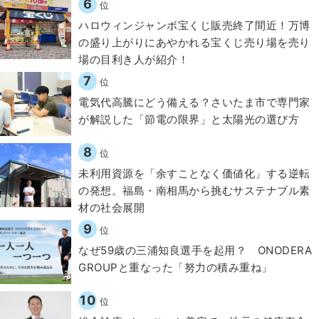
6
位
ハロウィンジャンボ宝くじ販売終了間近！万博
の盛り上がりにあやかれる宝くじ売り場を売り
場の目利き人が紹介！
7
位
電気代高騰にどう備える？さいたま市で専門家
が解説した「節電の限界」と太陽光の選び方
8
位
​​未利用資源を「余すことなく価値化」する逆転
の発想。福島・南相馬から挑むサステナブル素
材の社会展開​
9
位
なぜ59歳の三浦知良選手を起用？ ONODERA
GROUPと重なった「努力の積み重ね」
10
位