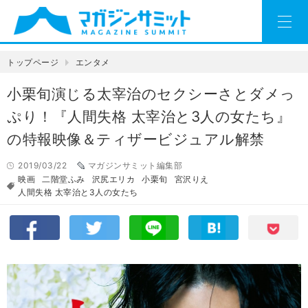
トップページ
エンタメ
小栗旬演じる太宰治のセクシーさとダメっ
ぷり！『人間失格 太宰治と3人の女たち』
の特報映像＆ティザービジュアル解禁
2019/03/22
マガジンサミット編集部
映画
二階堂ふみ
沢尻エリカ
小栗旬
宮沢りえ
人間失格 太宰治と3人の女たち