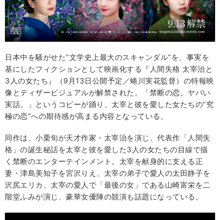
日本中を騒がせた“文学史上最大のスキャンダル”を、事実を
基にしたフィクションとして映画化する『人間失格 太宰治と
3人の女たち』（9月13日公開予定／蜷川実花監督）の特報映
像とティザービジュアルが解禁された。「禁断の恋。ヤバい
実話。」というコピーが踊り、太宰と彼を愛した女たちの“究
極の恋”への期待感が高まる内容となっている。
同作は、小栗旬が天才作家・太宰治を演じ、代表作「人間失
格」の誕生秘話を太宰と彼を愛した3人の女たちの目線で描
く禁断のエンターテインメント。太宰を献身的に支える正
妻・津島美知子を宮沢りえ、太宰の弟子で愛人の太田静子を
沢尻エリカ、太宰の愛人で「最後の女」である山崎富栄を二
階堂ふみが演じ、豪華女優陣の競演も話題になっている。