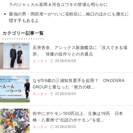
ラのジャッカル富岡＆河合ユウキの登場も明らかに
最強の男・岡田准一がついに花粉症に…袖口のほかにも腰元に
隠す手もあるよ
カテゴリー記事一覧
石井杏奈、アシックス新旗艦店に「没入できる場
所」 俳優の役作りとの共通点
エンタメ
2026/08/06
なぜ59歳の三浦知良選手を起用？ ONODERA
GROUPと重なった「努力の積…
エンタメ
2026/08/05
街中にポケモン100匹以上、立像は19匹 日本
橋・八重洲で“伝説のポケモン”を巡…
エンタメ
2026/08/05