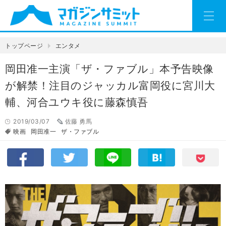
トップページ
エンタメ
岡田准一主演「ザ・ファブル」本予告映像
が解禁！注目のジャッカル富岡役に宮川大
輔、河合ユウキ役に藤森慎吾
2019/03/07
佐藤 勇馬
映画
岡田准一
ザ・ファブル