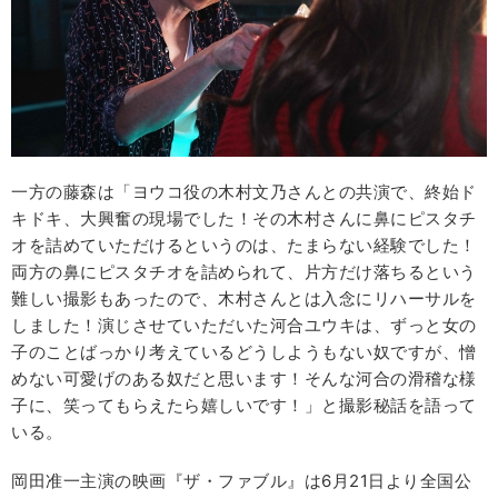
一方の藤森は「ヨウコ役の木村文乃さんとの共演で、終始ド
キドキ、大興奮の現場でした！その木村さんに鼻にピスタチ
オを詰めていただけるというのは、たまらない経験でした！
両方の鼻にピスタチオを詰められて、片方だけ落ちるという
難しい撮影もあったので、木村さんとは入念にリハーサルを
しました！演じさせていただいた河合ユウキは、ずっと女の
子のことばっかり考えているどうしようもない奴ですが、憎
めない可愛げのある奴だと思います！そんな河合の滑稽な様
子に、笑ってもらえたら嬉しいです！」と撮影秘話を語って
いる。
岡田准一主演の映画『ザ・ファブル』は6月21日より全国公