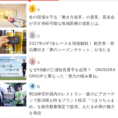
1
位
​命の現場を守る「働き方改革」の真実。晃友会
が示す持続可能な地域医療の道筋とは。
2
位
2027年のF1全レースを現地観戦！ 航空券・宿
泊費付き「夢のシーズンチケット」が当たる
3
位
なぜ59歳の三浦知良選手を起用？ ONODERA
GROUPと重なった「努力の積み重ね」
4
位
明治神宮外苑内のレストラン・森のビアガーデ
ンで新潟県が誇るブランド枝豆「つまりちゃま
め」を販売数量限定で提供。えだまめ県の魅力
を発信