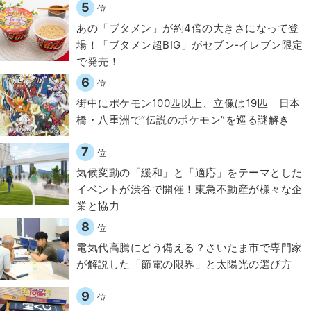
5
位
あの「ブタメン」が約4倍の大きさになって登
場！「ブタメン超BIG」がセブン‐イレブン限定
で発売！
6
位
街中にポケモン100匹以上、立像は19匹 日本
橋・八重洲で“伝説のポケモン”を巡る謎解き
7
位
気候変動の「緩和」と「適応」をテーマとした
イベントが渋谷で開催！東急不動産が様々な企
業と協力
8
位
電気代高騰にどう備える？さいたま市で専門家
が解説した「節電の限界」と太陽光の選び方
9
位