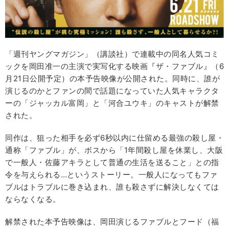
「週刊ヤングマガジン」（講談社）で連載中の同名人気コミ
ックを岡田准一の主演で実写化する映画『ザ・ファブル』（6
月21日公開予定）の本予告映像が公開された。同時に、誰が
演じるのかとファンの間で話題になっていた人気キャラクタ
ーの「ジャッカル富岡」と「河合ユウキ」のキャストが解禁
された。
同作は、狙った相手を必ず6秒以内に仕留める最強の殺し屋・
通称「ファブル」が、ボスから「1年間殺し屋を休業し、大阪
で一般人・佐藤アキラとして普通の生活を送ること」との指
令を与えられる…というストーリー。一般人になってもファ
ブルはトラブルに巻き込まれ、誰も殺さずに解決しなくては
ならなくなる。
解禁された本予告映像は、岡田演じるファブルとフード（福