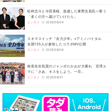
松村北斗と今田美桜、急逝した東野圭吾氏へ誓う
「多くの方へ届けていけたら」
エンタメ
2026/08/04
スキマスイッチ『全力少年』×アミノバイタル
全国155人が参加したコラボMV公開
エンタメ
2026/08/04
校長先生気質のジャンボたかおが大暴れ 宮澤エ
マに「さあ、キスをしよう。一旦」
エンタメ
2026/08/01