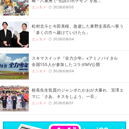
橋・八重洲で“伝説のポケモン”を巡…
エンタメ
2026/08/05
松村北斗と今田美桜、急逝した東野圭吾氏へ誓う
「多くの方へ届けていけたら」
エンタメ
2026/08/04
スキマスイッチ『全力少年』×アミノバイタル
全国155人が参加したコラボMV公開
エンタメ
2026/08/04
校長先生気質のジャンボたかおが大暴れ 宮澤エ
マに「さあ、キスをしよう。一旦」
エンタメ
2026/08/01