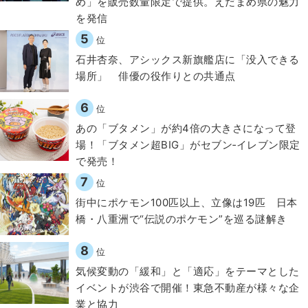
め」を販売数量限定で提供。えだまめ県の魅力
を発信
5
位
石井杏奈、アシックス新旗艦店に「没入できる
場所」 俳優の役作りとの共通点
6
位
あの「ブタメン」が約4倍の大きさになって登
場！「ブタメン超BIG」がセブン‐イレブン限定
で発売！
7
位
街中にポケモン100匹以上、立像は19匹 日本
橋・八重洲で“伝説のポケモン”を巡る謎解き
8
位
気候変動の「緩和」と「適応」をテーマとした
イベントが渋谷で開催！東急不動産が様々な企
業と協力