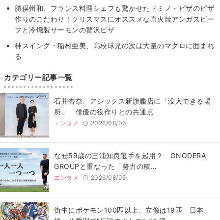
勝俣州和、フランス料理シェフも驚かせたドミノ・ピザのピザ
作りのこだわり！クリスマスにオススメな直火焼アンガスビー
フと冷燻製サーモンの贅沢ピザ
神スイング・稲村亜美、高校球児の次は大量のマグロに囲まれ
る
カテゴリー記事一覧
石井杏奈、アシックス新旗艦店に「没入できる場
所」 俳優の役作りとの共通点
エンタメ
2026/08/06
なぜ59歳の三浦知良選手を起用？ ONODERA
GROUPと重なった「努力の積…
エンタメ
2026/08/05
街中にポケモン100匹以上、立像は19匹 日本