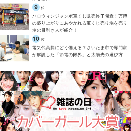
9
位
ハロウィンジャンボ宝くじ販売終了間近！万博
の盛り上がりにあやかれる宝くじ売り場を売り
場の目利き人が紹介！
10
位
電気代高騰にどう備える？さいたま市で専門家
が解説した「節電の限界」と太陽光の選び方