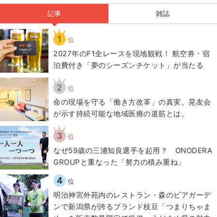
記事
雑誌
1
位
2027年のF1全レースを現地観戦！ 航空券・宿
泊費付き「夢のシーズンチケット」が当たる
2
位
​命の現場を守る「働き方改革」の真実。晃友会
が示す持続可能な地域医療の道筋とは。
3
位
なぜ59歳の三浦知良選手を起用？ ONODERA
GROUPと重なった「努力の積み重ね」
4
位
明治神宮外苑内のレストラン・森のビアガーデ
ンで新潟県が誇るブランド枝豆「つまりちゃま