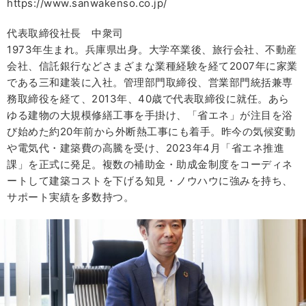
https://www.sanwakenso.co.jp/
代表取締役社長 中衆司
1973年生まれ。兵庫県出身。大学卒業後、旅行会社、不動産
会社、信託銀行などさまざまな業種経験を経て2007年に家業
である三和建装に入社。管理部門取締役、営業部門統括兼専
務取締役を経て、2013年、40歳で代表取締役に就任。あら
ゆる建物の大規模修繕工事を手掛け、「省エネ」が注目を浴
び始めた約20年前から外断熱工事にも着手。昨今の気候変動
や電気代・建築費の高騰を受け、2023年4月「省エネ推進
課」を正式に発足。複数の補助金・助成金制度をコーディネ
ートして建築コストを下げる知見・ノウハウに強みを持ち、
サポート実績を多数持つ。