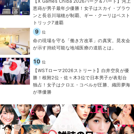
【X Games Chiba 2026パーク＆バート】河上
恵蒔が男子最年少優勝！女子はスカイ・ブラウ
ンと長谷川瑞穂が制覇、ギー・クーリはベスト
トリック7連覇
9
位
​命の現場を守る「働き方改革」の真実。晃友会
が示す持続可能な地域医療の道筋とは。
10
位
【WSTローマ2026ストリート】白井空良が優
勝！根附2位・佐々木3位で日本男子が表彰台
独占！女子はクロエ・コベルが圧勝、織田夢海
が準優勝