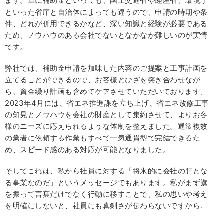
ます。単に補助金といっても、国土交通省や経産省、環境庁
といった省庁と自治体によっても違うので、申請の時期や条
件、どれが併用できるかなど、深い知識と経験が必要である
ため、ノウハウのある会社でないとなかなか難しいのが実情
です。
弊社では、補助金申請を加味した内容のご提案と工事計画を
立てることができるので、お客様とひざを突き合わせなが
ら、資金繰り計画も含めてケアさせていただいております。
2023年4月には、省エネ推進課を立ち上げ、省エネ改修工事
の知見とノウハウを会社の財産として集約させて、よりお客
様のニーズに応えられるような体制を整えました。通常複数
の業者に依頼する作業もすべて一気通貫型で完結できるた
め、スピード感のある対応が可能となりました。
そしてこれは、私から社員に対する「将来的に会社の肝とな
る事業なのだ」というメッセージでもあります。私がまず旗
を振って言葉だけでなく行動に移すことで、私の思いや考え
を明確にしないと、社員にも真剣さが伝わらないですから。