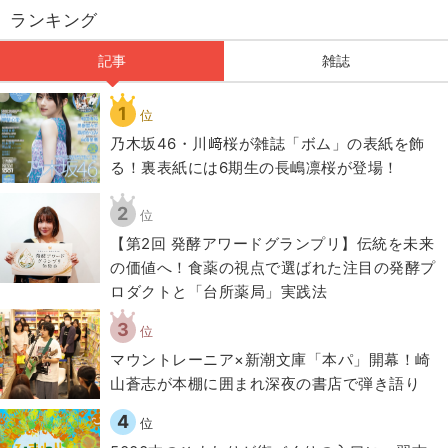
ランキング
記事
雑誌
1
位
乃木坂46・川﨑桜が雑誌「ボム」の表紙を飾
る！裏表紙には6期生の長嶋凛桜が登場！
2
位
【第2回 発酵アワードグランプリ】伝統を未来
の価値へ！食薬の視点で選ばれた注目の発酵プ
ロダクトと「台所薬局」実践法
3
位
マウントレーニア×新潮文庫「本パ」開幕！崎
山蒼志が本棚に囲まれ深夜の書店で弾き語り
4
位