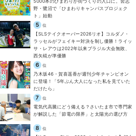
5000本のひまわりが街づくりの入口に。習志
野・鷺沼で「ひまわりキャンパスプロジェク
ト」始動
5
位
【SLSテイクオーバー2026リオ】コルダノ・
ラッセルがフェイキー対決を制し優勝！ライッ
サ・レアウは2022年以来ブラジル大会無敗、
西矢椛が準優勝
6
位
乃木坂46・賀喜遥香が週刊少年チャンピオン
に登場！「5年ぶん大人になった私を見ていた
だけたら」
7
位
電気代高騰にどう備える？さいたま市で専門家
が解説した「節電の限界」と太陽光の選び方
8
位