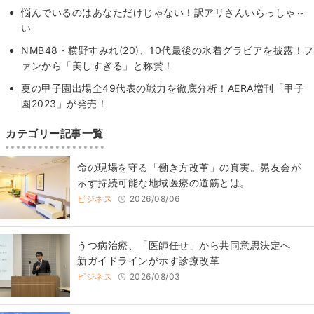
悩んでいるのはあなただけじゃない！訳アリさんいらっしゃ～
い
NMB48・横野すみれ(20)、10代最後の水着グラビアを披露！フ
ァンから「美しすぎる」と称賛！
夏の甲子園出場全49代表の戦力を徹底分析！AERA増刊「甲子
園2023」が発売！
カテゴリー記事一覧
​命の現場を守る「働き方改革」の真実。晃友会が
示す持続可能な地域医療の道筋とは。
ビジネス
2026/08/06
うつ病治療、「医師任せ」から共同意思決定へ
新ガイドラインが示す診療改革
ビジネス
2026/08/03