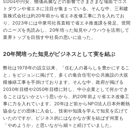
SDGsや円安、物価高騰などの影響でさまざまな場面でコス
トダウンや省エネに注目が集まっている。そんな中、三和建
装株式会社は約20年前から省エネ改修工事に力を入れてお
り、2023年には中衆司社長直轄で省エネ推進課を発足。世間
のニーズを先読みし、20年培った知見やノウハウを活用して
業界トップを目指す中社長の思いに迫った。
20年間培った知見がビジネスとして実を結ぶ
弊社は1978年の設立以来、「住む人の暮らしを豊かにするこ
と」をビジョンに掲げて、多くの集合住宅や公共施設の大規
模修繕工事を手掛けております。そんな中、政府が掲げる
2030年目標や2050年目標に対し、中小企業として何かでき
ることはないかという思いから、約20年前より省エネ改修工
事に力を入れています。20年ほど前からNPO法人日本外断熱
協会などの団体に入会し、技術や知識を学んで知見を広げて
いたのですが、ビジネス的にはなかなか実を結ばず何度も
「やめようか」と思いながら細々と続けていました。