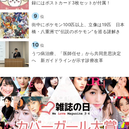
録にはポストカード3枚セットが付属！
9
位
街中にポケモン100匹以上、立像は19匹 日本
橋・八重洲で“伝説のポケモン”を巡る謎解き
10
位
うつ病治療、「医師任せ」から共同意思決定
へ 新ガイドラインが示す診療改革