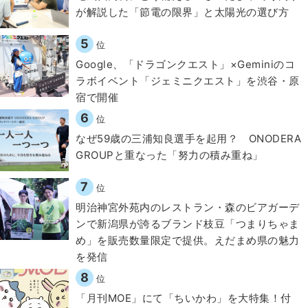
が解説した「節電の限界」と太陽光の選び方
5
位
Google、「ドラゴンクエスト」×Geminiのコ
ラボイベント「ジェミニクエスト」を渋谷・原
宿で開催
6
位
なぜ59歳の三浦知良選手を起用？ ONODERA
GROUPと重なった「努力の積み重ね」
7
位
明治神宮外苑内のレストラン・森のビアガーデ
ンで新潟県が誇るブランド枝豆「つまりちゃま
め」を販売数量限定で提供。えだまめ県の魅力
を発信
8
位
「月刊MOE」にて「ちいかわ」を大特集！付