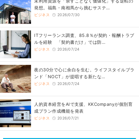
​​未利用資源を「余すことなく価値化」する逆転の
発想。福島・南相馬から挑むサステ…
ビジネス
2026/07/30
ITフリーランス調査、85.8％が契約・報酬トラブ
ルを経験 「契約書だけ」では防…
ビジネス
2026/07/24
​夜の30分で心に余白を生む。ライフスタイルブラ
ンド「NOCT」が提唱する新たな…
ビジネス
2026/07/24
人的資本経営をAIで支援、KKCompanyが個別育
成プラン作成機能を発表
ビジネス
2026/07/21