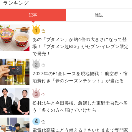
ランキング
記事
雑誌
1
位
あの「ブタメン」が約4倍の大きさになって登
場！「ブタメン超BIG」がセブン‐イレブン限定
で発売！
2
位
2027年のF1全レースを現地観戦！ 航空券・宿
泊費付き「夢のシーズンチケット」が当たる
3
位
松村北斗と今田美桜、急逝した東野圭吾氏へ誓
う「多くの方へ届けていけたら」
4
位
電気代高騰にどう備える？さいたま市で専門家