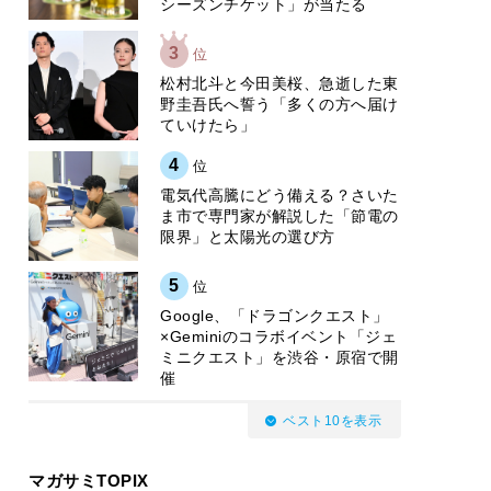
シーズンチケット」が当たる
3
位
松村北斗と今田美桜、急逝した東
野圭吾氏へ誓う「多くの方へ届け
ていけたら」
4
位
電気代高騰にどう備える？さいた
ま市で専門家が解説した「節電の
限界」と太陽光の選び方
5
位
Google、「ドラゴンクエスト」
×Geminiのコラボイベント「ジェ
ミニクエスト」を渋谷・原宿で開
催
ベスト10を表示
マガサミTOPIX