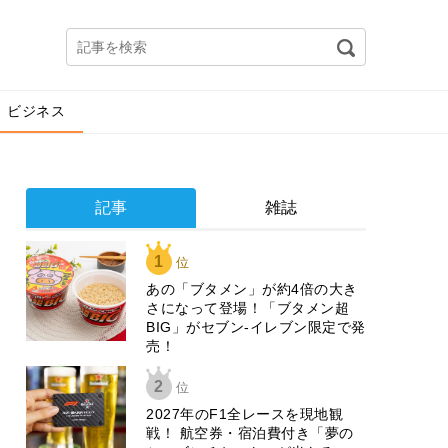
ビジネス
記事
雑誌
1
位
あの「ブタメン」が約4倍の大き
さになって登場！「ブタメン超
BIG」がセブン‐イレブン限定で発
売！
2
位
2027年のF1全レースを現地観
戦！ 航空券・宿泊費付き「夢の