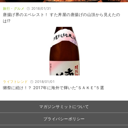
旅行・グルメ
2018/01/31
唐揚げ界のエベレスト！ すた丼屋の唐揚げの山頂から見えたの
は!?
ライフトレンド
2018/01/01
獺祭に続け！？ 2017年に海外で輝いた”ＳＡＫＥ”５選
マガジンサミットについて
プライバシーポリシー