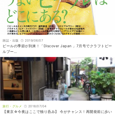
雑誌・出版
2019/06/07
ビールの季節が到来！「Discover Japan 」7月号でクラフトビー
ルブー…
旅行・グルメ
2018/07/04
【東京☆今夜はここで独り呑み】 今がチャンス！再開発前に歩い