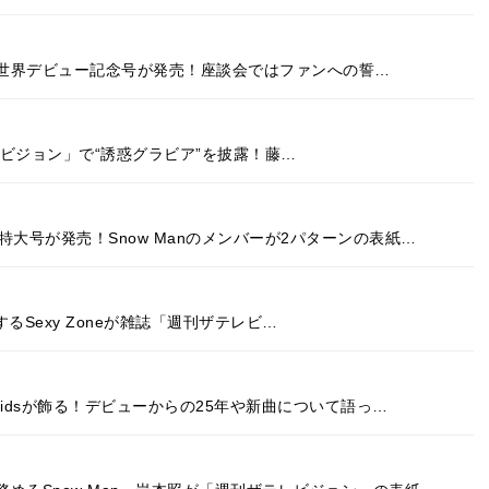
pan全世界デビュー記念号が発売！座談会ではファンへの誓…
ザテレビジョン」で“誘惑グラビア”を披露！藤…
大号が発売！Snow Manのメンバーが2パターンの表紙…
ースするSexy Zoneが雑誌「週刊ザテレビ…
 Kidsが飾る！デビューからの25年や新曲について語っ…