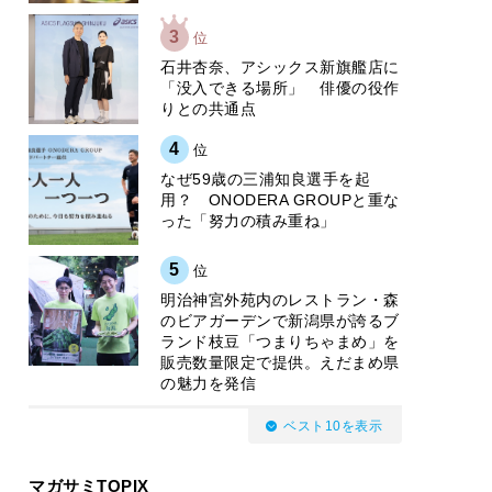
3
位
石井杏奈、アシックス新旗艦店に
「没入できる場所」 俳優の役作
りとの共通点
4
位
なぜ59歳の三浦知良選手を起
用？ ONODERA GROUPと重な
った「努力の積み重ね」
5
位
明治神宮外苑内のレストラン・森
のビアガーデンで新潟県が誇るブ
ランド枝豆「つまりちゃまめ」を
販売数量限定で提供。えだまめ県
の魅力を発信
ベスト10を表示
マガサミTOPIX