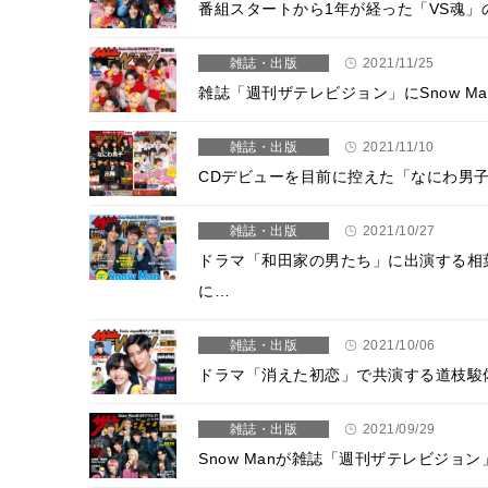
番組スタートから1年が経った「VS魂
雑誌・出版
2021/11/25
雑誌「週刊ザテレビジョン」にSnow M
雑誌・出版
2021/11/10
CDデビューを目前に控えた「なにわ男
雑誌・出版
2021/10/27
ドラマ「和田家の男たち」に出演する相
に…
雑誌・出版
2021/10/06
ドラマ「消えた初恋」で共演する道枝駿
雑誌・出版
2021/09/29
Snow Manが雑誌「週刊ザテレビジョン」に登