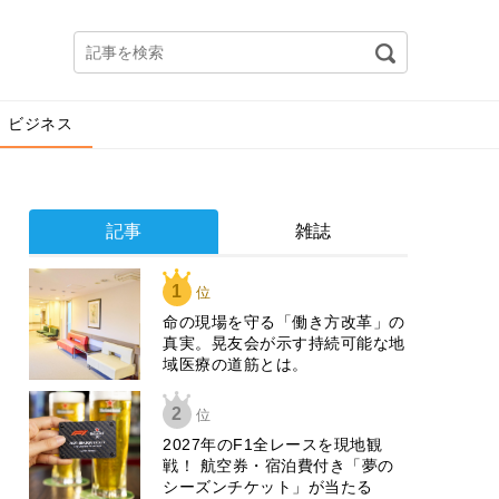
ビジネス
記事
雑誌
1
位
​命の現場を守る「働き方改革」の
真実。晃友会が示す持続可能な地
域医療の道筋とは。
2
位
2027年のF1全レースを現地観
戦！ 航空券・宿泊費付き「夢の
シーズンチケット」が当たる