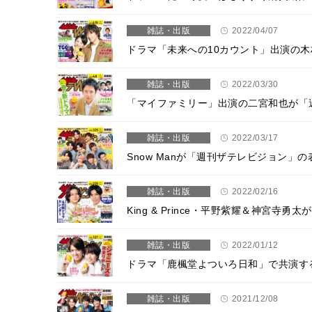
雑誌・出版
2022/04/07
ドラマ「未来への10カウント」出演の
雑誌・出版
2022/03/30
「マイファミリー」出演の二宮和也が「
雑誌・出版
2022/03/17
Snow Manが「週刊ザテレビジョン」
雑誌・出版
2022/02/16
King & Prince・平野紫耀＆神宮
雑誌・出版
2022/01/12
ドラマ「鹿楓堂よついろ日和」で共演す
雑誌・出版
2021/12/08