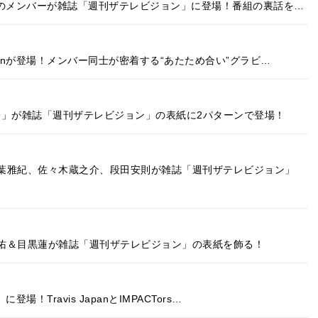
」のメンバーが雑誌「週刊ザテレビジョン」に登場！番組の裏話を…
anが登場！メンバー同士が密着する“あたため合い”グラビ…
子」が雑誌「週刊ザテレビジョン」の表紙に2パターンで登場！
葉雅紀、佐々木蔵之介、段田安則が雑誌「週刊ザテレビジョン」
佑＆目黒蓮が雑誌「週刊ザテレビジョン」の表紙を飾る！
場！Travis JapanとIMPACTors…