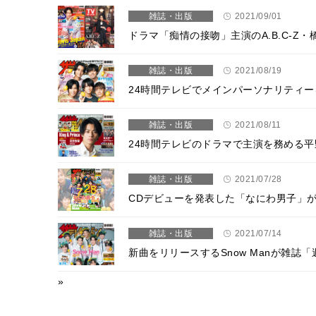
雑誌・出版
2021/09/01
ドラマ「痴情の接吻」主演のA.B.C-Z
雑誌・出版
2021/08/19
24時間テレビでメインパーソナリティーを務
雑誌・出版
2021/08/11
24時間テレビのドラマで主演を務める
雑誌・出版
2021/07/28
CDデビューを発表した「なにわ男子」
雑誌・出版
2021/07/14
新曲をリリースするSnow Manが雑
»