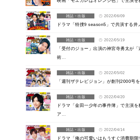
映画「モエカレはオレンジ色」で主演を務
雑誌・出版
2022/06/09
ドラマ「特捜9 season5」で共演す
雑誌・出版
2022/05/19
「受付のジョー」出演の神宮寺勇太が「
術…
雑誌・出版
2022/05/02
「週刊ザテレビジョン」が創刊2000号を
雑誌・出版
2022/04/20
ドラマ「金田一少年の事件簿」で主演を
ア…
雑誌・出版
2022/04/14
ドラマ「俺の可愛いはもうすぐ消費期限