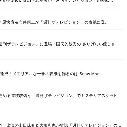
めるSnow Man・岩本照が「週刊ザテレビジョン」の表紙…
る井ノ原快彦＆向井康二が「週刊ザテレビジョン」の表紙に登…
週刊ザテレビジョン」に登場！国民的彼氏の“さりげない優しさ
達成！メモリアルな一冊の表紙を飾るのは Snow Man…
務める道枝駿佑が「週刊ザテレビジョン」でミステリアスグラビ
!?」出演の山田涼介＆大橋和也が雑誌「週刊ザテレビジョン」の…