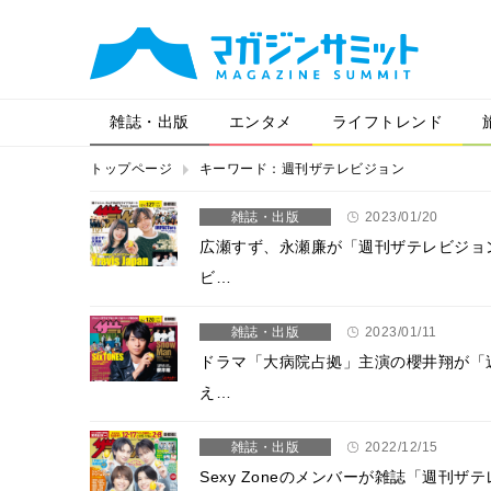
雑誌・出版
エンタメ
ライフトレンド
トップページ
キーワード：週刊ザテレビジョン
雑誌・出版
2023/01/20
広瀬すず、永瀬廉が「週刊ザテレビジョ
ビ…
雑誌・出版
2023/01/11
ドラマ「大病院占拠」主演の櫻井翔が「
え…
雑誌・出版
2022/12/15
Sexy Zoneのメンバーが雑誌「週