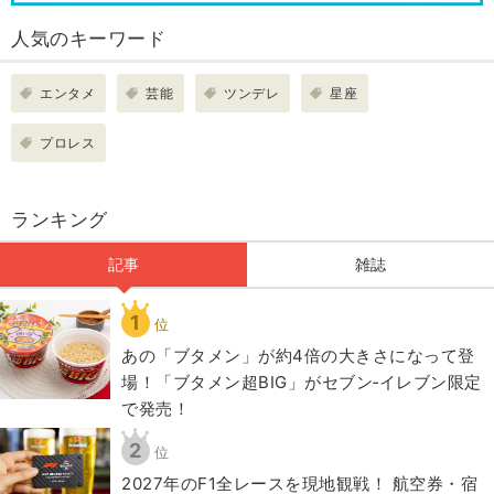
人気のキーワード
エンタメ
芸能
ツンデレ
星座
プロレス
ランキング
記事
雑誌
1
位
あの「ブタメン」が約4倍の大きさになって登
場！「ブタメン超BIG」がセブン‐イレブン限定
で発売！
2
位
2027年のF1全レースを現地観戦！ 航空券・宿