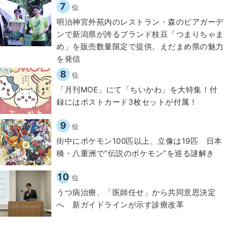
7
位
明治神宮外苑内のレストラン・森のビアガーデ
ンで新潟県が誇るブランド枝豆「つまりちゃま
め」を販売数量限定で提供。えだまめ県の魅力
を発信
8
位
「月刊MOE」にて「ちいかわ」を大特集！付
録にはポストカード3枚セットが付属！
9
位
街中にポケモン100匹以上、立像は19匹 日本
橋・八重洲で“伝説のポケモン”を巡る謎解き
10
位
うつ病治療、「医師任せ」から共同意思決定
へ 新ガイドラインが示す診療改革