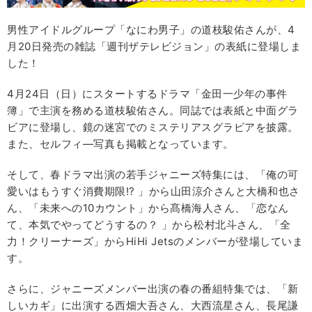
男性アイドルグループ「なにわ男子」の道枝駿佑さんが、4
月20日発売の雑誌「週刊ザテレビジョン」の表紙に登場しま
した！
4月24日（日）にスタートするドラマ「金田一少年の事件
簿」で主演を務める道枝駿佑さん。同誌では表紙と中面グラ
ビアに登場し、鏡の迷宮でのミステリアスグラビアを披露。
また、セルフィ―写真も掲載となっています。
そして、春ドラマ出演の若手ジャニーズ特集には、「俺の可
愛いはもうすぐ消費期限!? 」から山田涼介さんと大橋和也さ
ん、「未来への10カウント」から髙橋海人さん、「恋なん
て、本気でやってどうするの？ 」から松村北斗さん、「全
力！クリーナーズ」からHiHi Jetsのメンバーが登場していま
す。
さらに、ジャニーズメンバー出演の春の番組特集では、「新
しいカギ」に出演する西畑大吾さん、大西流星さん、長尾謙