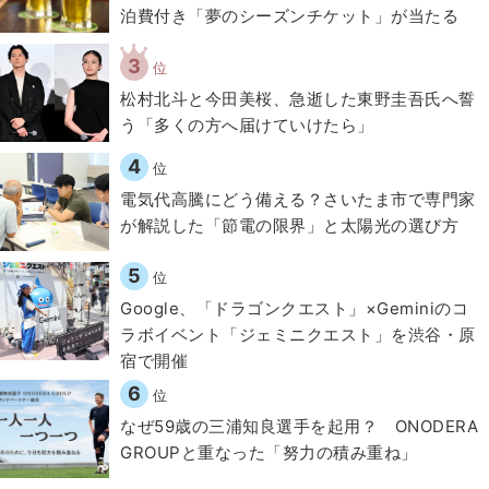
泊費付き「夢のシーズンチケット」が当たる
3
位
松村北斗と今田美桜、急逝した東野圭吾氏へ誓
う「多くの方へ届けていけたら」
4
位
電気代高騰にどう備える？さいたま市で専門家
が解説した「節電の限界」と太陽光の選び方
5
位
Google、「ドラゴンクエスト」×Geminiのコ
ラボイベント「ジェミニクエスト」を渋谷・原
宿で開催
6
位
なぜ59歳の三浦知良選手を起用？ ONODERA
GROUPと重なった「努力の積み重ね」