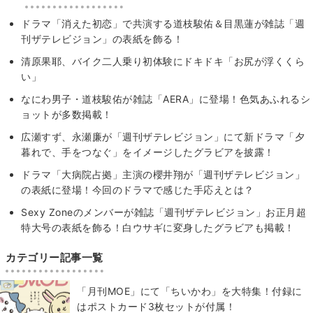
ドラマ「消えた初恋」で共演する道枝駿佑＆目黒蓮が雑誌「週
刊ザテレビジョン」の表紙を飾る！
清原果耶、バイク二人乗り初体験にドキドキ「お尻が浮くくら
い」
なにわ男子・道枝駿佑が雑誌「AERA」に登場！色気あふれるシ
ョットが多数掲載！
広瀬すず、永瀬廉が「週刊ザテレビジョン」にて新ドラマ「夕
暮れで、手をつなぐ」をイメージしたグラビアを披露！
ドラマ「大病院占拠」主演の櫻井翔が「週刊ザテレビジョン」
の表紙に登場！今回のドラマで感じた手応えとは？
Sexy Zoneのメンバーが雑誌「週刊ザテレビジョン」お正月超
特大号の表紙を飾る！白ウサギに変身したグラビアも掲載！
カテゴリー記事一覧
「月刊MOE」にて「ちいかわ」を大特集！付録に
はポストカード3枚セットが付属！