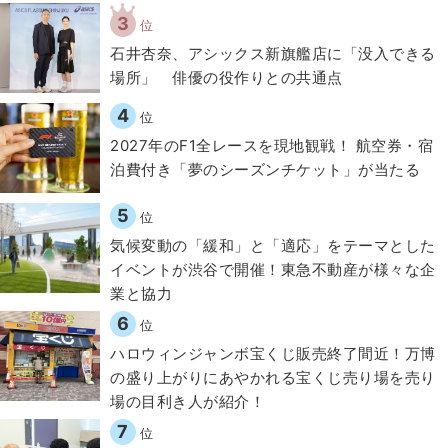
3
位
石井杏奈、アシックス新旗艦店に「没入できる
場所」 俳優の役作りとの共通点
4
位
2027年のF1全レースを現地観戦！ 航空券・宿
泊費付き「夢のシーズンチケット」が当たる
5
位
気候変動の「緩和」と「適応」をテーマとした
イベントが渋谷で開催！東急不動産が様々な企
業と協力
6
位
ハロウィンジャンボ宝くじ販売終了間近！万博
の盛り上がりにあやかれる宝くじ売り場を売り
場の目利き人が紹介！
7
位