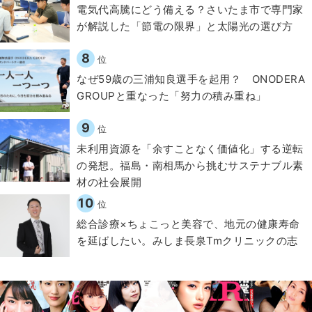
電気代高騰にどう備える？さいたま市で専門家
が解説した「節電の限界」と太陽光の選び方
8
位
なぜ59歳の三浦知良選手を起用？ ONODERA
GROUPと重なった「努力の積み重ね」
9
位
​​未利用資源を「余すことなく価値化」する逆転
の発想。福島・南相馬から挑むサステナブル素
材の社会展開​
10
位
総合診療×ちょこっと美容で、地元の健康寿命
を延ばしたい。みしま長泉Tmクリニックの志