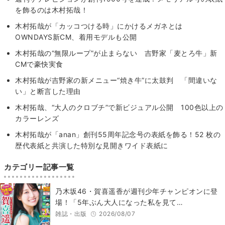
を飾るのは木村拓哉！
木村拓哉が「カッコつける時」にかけるメガネとは
OWNDAYS新CM、着用モデルも公開
木村拓哉の“無限ループ”が止まらない 吉野家「麦とろ牛」新
CMで豪快実食
木村拓哉が吉野家の新メニュー“焼き牛”に太鼓判 「間違いな
い」と断言した理由
木村拓哉、“大人のクロブチ”で新ビジュアル公開 100色以上の
カラーレンズ
木村拓哉が「anan」創刊55周年記念号の表紙を飾る！52 枚の
歴代表紙と共演した特別な見開きワイド表紙に
カテゴリー記事一覧
乃木坂46・賀喜遥香が週刊少年チャンピオンに登
場！「5年ぶん大人になった私を見て…
雑誌・出版
2026/08/07