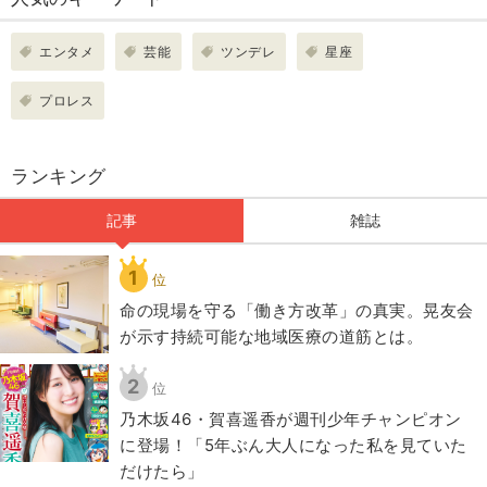
エンタメ
芸能
ツンデレ
星座
プロレス
ランキング
記事
雑誌
1
位
​命の現場を守る「働き方改革」の真実。晃友会
が示す持続可能な地域医療の道筋とは。
2
位
乃木坂46・賀喜遥香が週刊少年チャンピオン
に登場！「5年ぶん大人になった私を見ていた
だけたら」