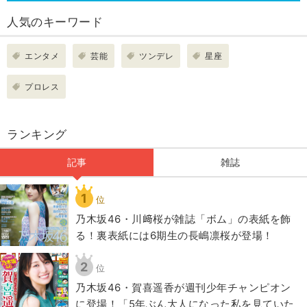
人気のキーワード
エンタメ
芸能
ツンデレ
星座
プロレス
ランキング
記事
雑誌
1
位
乃木坂46・川﨑桜が雑誌「ボム」の表紙を飾
る！裏表紙には6期生の長嶋凛桜が登場！
2
位
乃木坂46・賀喜遥香が週刊少年チャンピオン
に登場！「5年ぶん大人になった私を見ていた