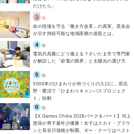
だけたら」
3
位
​命の現場を守る「働き方改革」の真実。晃友会
が示す持続可能な地域医療の道筋とは。
4
位
電気代高騰にどう備える？さいたま市で専門家
が解説した「節電の限界」と太陽光の選び方
5
位
5000本のひまわりが街づくりの入口に。習志
野・鷺沼で「ひまわりキャンパスプロジェク
ト」始動
6
位
【X Games Chiba 2026パーク＆バート】河上
恵蒔が男子最年少優勝！女子はスカイ・ブラウ
ンと長谷川瑞穂が制覇、ギー・クーリはベスト