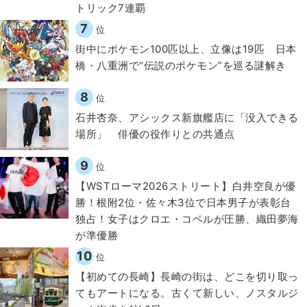
トリック7連覇
7
位
街中にポケモン100匹以上、立像は19匹 日本
橋・八重洲で“伝説のポケモン”を巡る謎解き
8
位
石井杏奈、アシックス新旗艦店に「没入できる
場所」 俳優の役作りとの共通点
9
位
【WSTローマ2026ストリート】白井空良が優
勝！根附2位・佐々木3位で日本男子が表彰台
独占！女子はクロエ・コベルが圧勝、織田夢海
が準優勝
10
位
【初めての長崎】長崎の街は、どこを切り取っ
てもアートになる。古くて新しい、ノスタルジ