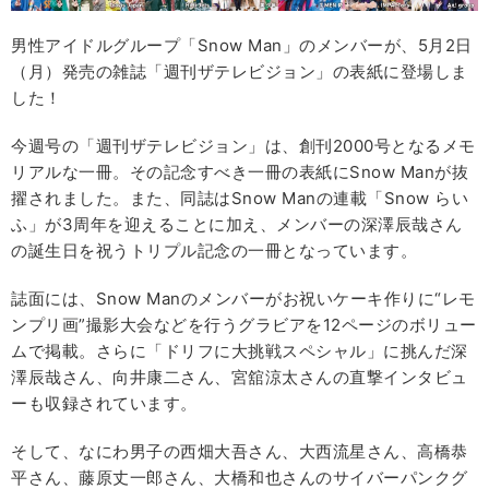
男性アイドルグループ「Snow Man」のメンバーが、5月2日
（月）発売の雑誌「週刊ザテレビジョン」の表紙に登場しま
した！
今週号の「週刊ザテレビジョン」は、創刊2000号となるメモ
リアルな一冊。その記念すべき一冊の表紙にSnow Manが抜
擢されました。また、同誌はSnow Manの連載「Snow らい
ふ」が3周年を迎えることに加え、メンバーの深澤辰哉さん
の誕生日を祝うトリプル記念の一冊となっています。
誌面には、Snow Manのメンバーがお祝いケーキ作りに“レモ
ンプリ画”撮影大会などを行うグラビアを12ページのボリュー
ムで掲載。さらに「ドリフに大挑戦スペシャル」に挑んだ深
澤辰哉さん、向井康二さん、宮舘涼太さんの直撃インタビュ
ーも収録されています。
そして、なにわ男子の西畑大吾さん、大西流星さん、高橋恭
平さん、藤原丈一郎さん、大橋和也さんのサイバーパンクグ