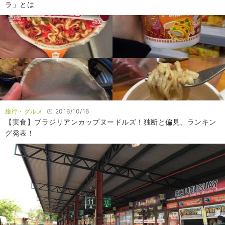
ラ」とは
旅行・グルメ
2016/10/16
【実食】ブラジリアンカップヌードルズ！独断と偏見、ランキン
グ発表！