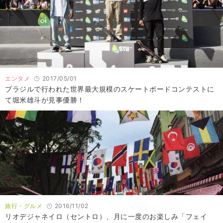
エンタメ
2017/05/01
ブラジルで行われた世界最大規模のスケートボードコンテストに
て堀米雄斗が見事優勝！
旅行・グルメ
2016/11/02
リオデジャネイロ（セントロ）、月に一度のお楽しみ「フェイ