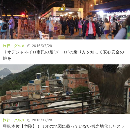
旅行・グルメ
2016/07/29
リオデジャネイロ市民の足“メトロ”の乗り方を知って安心安全の
旅を
旅行・グルメ
2016/07/28
興味本位【危険】！リオの地図に載っていない観光地化したスラ