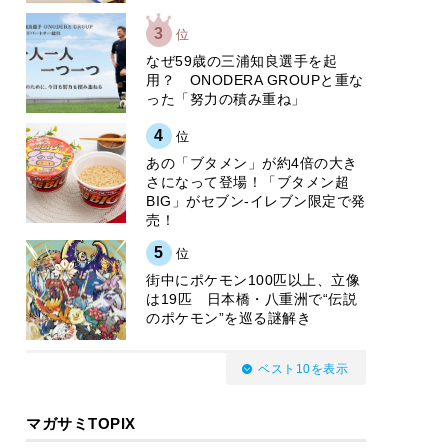
3
位
なぜ59歳の三浦知良選手を起
用？ ONODERA GROUPと重な
った「努力の積み重ね」
4
位
あの「ブタメン」が約4倍の大き
さになって登場！「ブタメン超
BIG」がセブン‐イレブン限定で発
売！
5
位
街中にポケモン100匹以上、立像
は19匹 日本橋・八重洲で“伝説
のポケモン”を巡る謎解き
ベスト10を表示
マガサミTOPIX