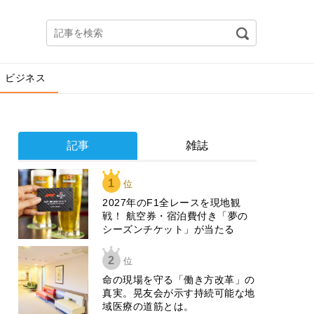
ビジネス
記事
雑誌
1
位
2027年のF1全レースを現地観
戦！ 航空券・宿泊費付き「夢の
シーズンチケット」が当たる
2
位
​命の現場を守る「働き方改革」の
真実。晃友会が示す持続可能な地
域医療の道筋とは。