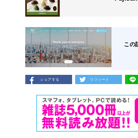
この
シェアする
リツィート