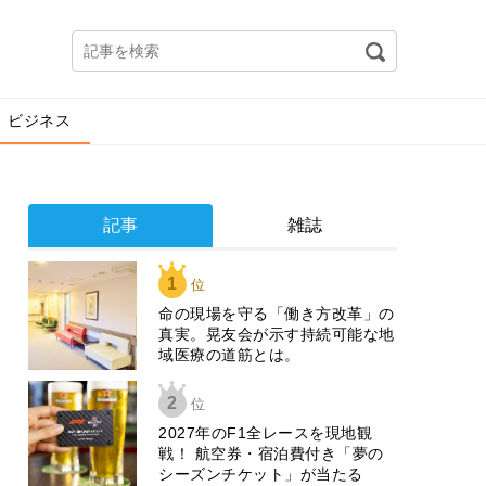
ビジネス
記事
雑誌
1
位
​命の現場を守る「働き方改革」の
真実。晃友会が示す持続可能な地
域医療の道筋とは。
2
位
2027年のF1全レースを現地観
戦！ 航空券・宿泊費付き「夢の
シーズンチケット」が当たる