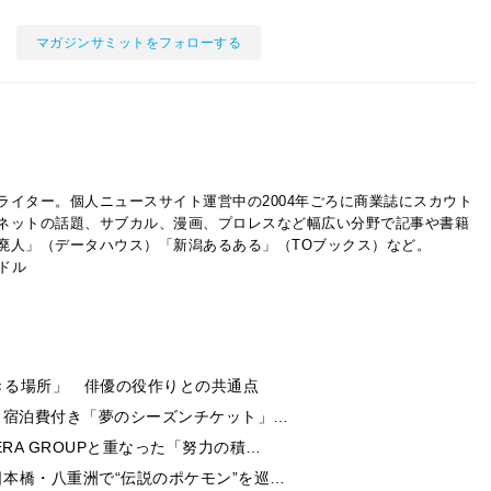
マガジンサミットをフォローする
ライター。個人ニュースサイト運営中の2004年ごろに商業誌にスカウト
ネットの話題、サブカル、漫画、プロレスなど幅広い分野で記事や書籍
廃人」（データハウス）「新潟あるある」（TOブックス）など。
イドル
きる場所」 俳優の役作りとの共通点
券・宿泊費付き「夢のシーズンチケット」…
RA GROUPと重なった「努力の積…
日本橋・八重洲で“伝説のポケモン”を巡…