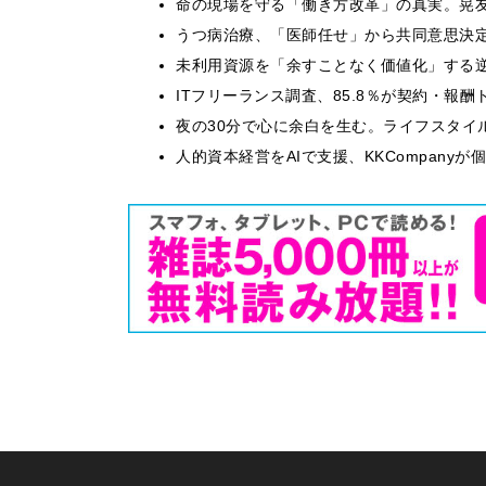
​命の現場を守る「働き方改革」の真実。晃
うつ病治療、「医師任せ」から共同意思決
​​未利用資源を「余すことなく価値化」す
ITフリーランス調査、85.8％が契約・報
​夜の30分で心に余白を生む。ライフスタイ
人的資本経営をAIで支援、KKCompany