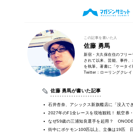
この記事を書いた人
佐藤 勇馬
新宿・大久保在住のフリー
されて以来、芸能、事件、
を執筆。著書に「ケータイ
Twitter：ローリングクレ
佐藤 勇馬が書いた記事
石井杏奈、アシックス新旗艦店に「没入で
2027年のF1全レースを現地観戦！ 航空
なぜ59歳の三浦知良選手を起用？ ONODE
街中にポケモン100匹以上、立像は19匹 