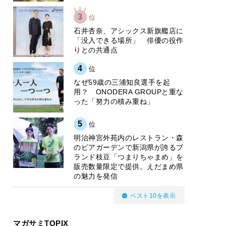
3
位
石井杏奈、アシックス新旗艦店に
「没入できる場所」 俳優の役作
りとの共通点
4
位
なぜ59歳の三浦知良選手を起
用？ ONODERA GROUPと重な
った「努力の積み重ね」
5
位
明治神宮外苑内のレストラン・森
のビアガーデンで新潟県が誇るブ
ランド枝豆「つまりちゃまめ」を
販売数量限定で提供。えだまめ県
の魅力を発信
ベスト10を表示
マガサミTOPIX