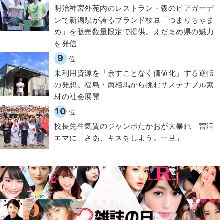
明治神宮外苑内のレストラン・森のビアガーデ
ンで新潟県が誇るブランド枝豆「つまりちゃま
め」を販売数量限定で提供。えだまめ県の魅力
を発信
9
位
​​未利用資源を「余すことなく価値化」する逆転
の発想。福島・南相馬から挑むサステナブル素
材の社会展開​
10
位
校長先生気質のジャンボたかおが大暴れ 宮澤
エマに「さあ、キスをしよう。一旦」