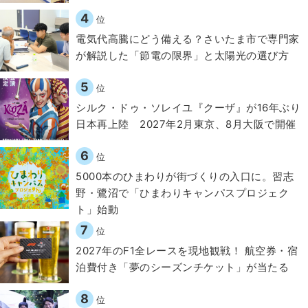
4
位
電気代高騰にどう備える？さいたま市で専門家
が解説した「節電の限界」と太陽光の選び方
5
位
シルク・ドゥ・ソレイユ『クーザ』が16年ぶり
日本再上陸 2027年2月東京、8月大阪で開催
6
位
5000本のひまわりが街づくりの入口に。習志
野・鷺沼で「ひまわりキャンパスプロジェク
ト」始動
7
位
2027年のF1全レースを現地観戦！ 航空券・宿
泊費付き「夢のシーズンチケット」が当たる
8
位