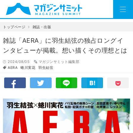
トップページ
雑誌・出版
雑誌「AERA」に羽生結弦の独占ロングイ
ンタビューが掲載。想い描くその理想とは
2024/08/05
マガジンサミット編集部
AERA
蜷川実花
羽生結弦