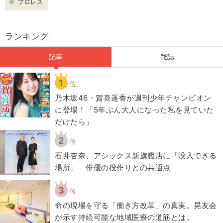
プロレス
ランキング
記事
雑誌
1
位
乃木坂46・賀喜遥香が週刊少年チャンピオン
に登場！「5年ぶん大人になった私を見ていた
だけたら」
2
位
石井杏奈、アシックス新旗艦店に「没入できる
場所」 俳優の役作りとの共通点
3
位
​命の現場を守る「働き方改革」の真実。晃友会
が示す持続可能な地域医療の道筋とは。