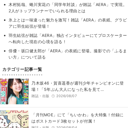
木村拓哉、蜷川実花の「同学年対談」が雑誌「AERA」で実現。
2人がトップランナーでいられる理由とは
氷上とは一味違った魅力を激写！雑誌「AERA」の表紙、グラビ
アに羽生結弦が登場！
羽生結弦が雑誌「AERA」独占インタビューにてプロスケーター
へ転向した現在の心境を語る！
俳優・坂口健太郎が「AERA」の表紙に登場。撮影での「ふるま
い方」について語る
カテゴリー記事一覧
乃木坂46・賀喜遥香が週刊少年チャンピオンに登
場！「5年ぶん大人になった私を見て…
雑誌・出版
2026/08/07
「月刊MOE」にて「ちいかわ」を大特集！付録に
はポストカード3枚セットが付属！
雑誌・出版
2026/08/04