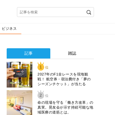
ビジネス
記事
雑誌
1
位
2027年のF1全レースを現地観
戦！ 航空券・宿泊費付き「夢の
シーズンチケット」が当たる
2
位
​命の現場を守る「働き方改革」の
真実。晃友会が示す持続可能な地
域医療の道筋とは。