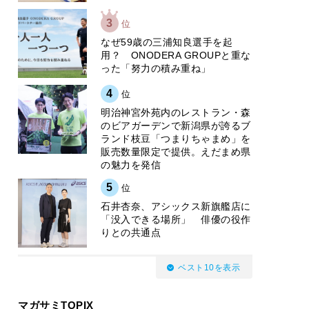
3
位
なぜ59歳の三浦知良選手を起
用？ ONODERA GROUPと重な
った「努力の積み重ね」
4
位
明治神宮外苑内のレストラン・森
のビアガーデンで新潟県が誇るブ
ランド枝豆「つまりちゃまめ」を
販売数量限定で提供。えだまめ県
の魅力を発信
5
位
石井杏奈、アシックス新旗艦店に
「没入できる場所」 俳優の役作
りとの共通点
ベスト10を表示
マガサミTOPIX