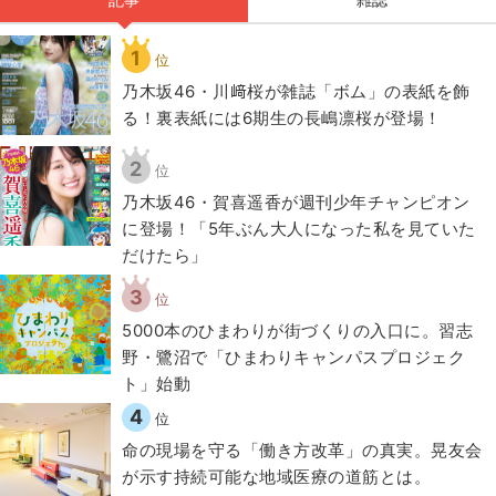
1
位
乃木坂46・川﨑桜が雑誌「ボム」の表紙を飾
る！裏表紙には6期生の長嶋凛桜が登場！
2
位
乃木坂46・賀喜遥香が週刊少年チャンピオン
に登場！「5年ぶん大人になった私を見ていた
だけたら」
3
位
5000本のひまわりが街づくりの入口に。習志
野・鷺沼で「ひまわりキャンパスプロジェク
ト」始動
4
位
​命の現場を守る「働き方改革」の真実。晃友会
が示す持続可能な地域医療の道筋とは。