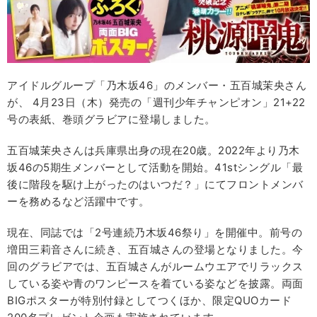
アイドルグループ「乃木坂46」のメンバー・五百城茉央さん
が、 4月23日（木）発売の「週刊少年チャンピオン」21+22
号の表紙、巻頭グラビアに登場しました。
五百城茉央さんは兵庫県出身の現在20歳。2022年より乃木
坂46の5期生メンバーとして活動を開始。41stシングル「最
後に階段を駆け上がったのはいつだ？」にてフロントメンバ
ーを務めるなど活躍中です。
現在、同誌では「2号連続乃木坂46祭り」を開催中。前号の
増田三莉音さんに続き、五百城さんの登場となりました。今
回のグラビアでは、五百城さんがルームウエアでリラックス
している姿や青のワンピースを着ている姿などを披露。両面
BIGポスターが特別付録としてつくほか、限定QUOカード