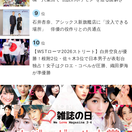
9
位
石井杏奈、アシックス新旗艦店に「没入できる
場所」 俳優の役作りとの共通点
10
位
【WSTローマ2026ストリート】白井空良が優
勝！根附2位・佐々木3位で日本男子が表彰台
独占！女子はクロエ・コベルが圧勝、織田夢海
が準優勝