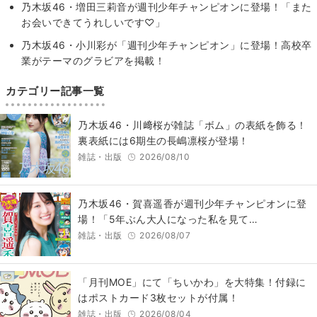
乃木坂46・増田三莉音が週刊少年チャンピオンに登場！「また
お会いできてうれしいです♡」
乃木坂46・小川彩が「週刊少年チャンピオン」に登場！高校卒
業がテーマのグラビアを掲載！
カテゴリー記事一覧
乃木坂46・川﨑桜が雑誌「ボム」の表紙を飾る！
裏表紙には6期生の長嶋凛桜が登場！
雑誌・出版
2026/08/10
乃木坂46・賀喜遥香が週刊少年チャンピオンに登
場！「5年ぶん大人になった私を見て…
雑誌・出版
2026/08/07
「月刊MOE」にて「ちいかわ」を大特集！付録に
はポストカード3枚セットが付属！
雑誌・出版
2026/08/04