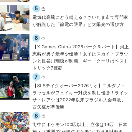
5
位
電気代高騰にどう備える？さいたま市で専門家
が解説した「節電の限界」と太陽光の選び方
6
位
【X Games Chiba 2026パーク＆バート】河上
恵蒔が男子最年少優勝！女子はスカイ・ブラウ
ンと長谷川瑞穂が制覇、ギー・クーリはベスト
トリック7連覇
7
位
【SLSテイクオーバー2026リオ】コルダノ・
ラッセルがフェイキー対決を制し優勝！ライッ
サ・レアウは2022年以来ブラジル大会無敗、
西矢椛が準優勝
8
位
街中にポケモン100匹以上、立像は19匹 日本
橋・八重洲で“伝説のポケモン”を巡る謎解き