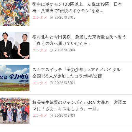
街中にポケモン100匹以上、立像は19匹 日本
橋・八重洲で“伝説のポケモン”を巡…
エンタメ
2026/08/05
松村北斗と今田美桜、急逝した東野圭吾氏へ誓う
「多くの方へ届けていけたら」
エンタメ
2026/08/04
スキマスイッチ『全力少年』×アミノバイタル
全国155人が参加したコラボMV公開
エンタメ
2026/08/04
校長先生気質のジャンボたかおが大暴れ 宮澤エ
マに「さあ、キスをしよう。一旦」
エンタメ
2026/08/01