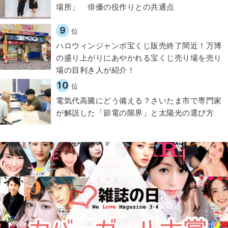
場所」 俳優の役作りとの共通点
9
位
ハロウィンジャンボ宝くじ販売終了間近！万博
の盛り上がりにあやかれる宝くじ売り場を売り
場の目利き人が紹介！
10
位
電気代高騰にどう備える？さいたま市で専門家
が解説した「節電の限界」と太陽光の選び方