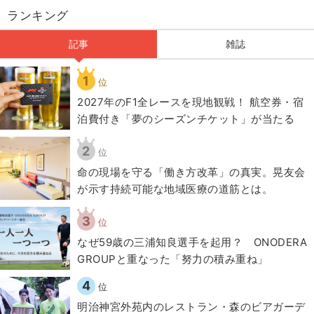
ランキング
記事
雑誌
1
位
2027年のF1全レースを現地観戦！ 航空券・宿
泊費付き「夢のシーズンチケット」が当たる
2
位
​命の現場を守る「働き方改革」の真実。晃友会
が示す持続可能な地域医療の道筋とは。
3
位
なぜ59歳の三浦知良選手を起用？ ONODERA
GROUPと重なった「努力の積み重ね」
4
位
明治神宮外苑内のレストラン・森のビアガーデ