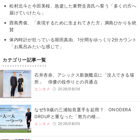
松村北斗と今田美桜、急逝した東野圭吾氏へ誓う「多くの方へ
届けていけたら」
西島秀俊、「表現するために生まれてきた方」満島ひかりを絶
賛
体内時計が狂っている堀田真由、1分間をゆっくり2分カウント
「お風呂みたいな感じで」
カテゴリー記事一覧
石井杏奈、アシックス新旗艦店に「没入できる場
所」 俳優の役作りとの共通点
エンタメ
2026/08/06
なぜ59歳の三浦知良選手を起用？ ONODERA
GROUPと重なった「努力の積…
エンタメ
2026/08/05