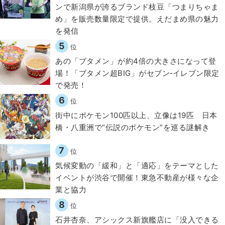
ンで新潟県が誇るブランド枝豆「つまりちゃま
め」を販売数量限定で提供。えだまめ県の魅力
を発信
5
位
あの「ブタメン」が約4倍の大きさになって登
場！「ブタメン超BIG」がセブン‐イレブン限定
で発売！
6
位
街中にポケモン100匹以上、立像は19匹 日本
橋・八重洲で“伝説のポケモン”を巡る謎解き
7
位
気候変動の「緩和」と「適応」をテーマとした
イベントが渋谷で開催！東急不動産が様々な企
業と協力
8
位
石井杏奈、アシックス新旗艦店に「没入できる