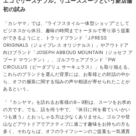
エコでリーズナブル。リユーススーツという新店舗
初の試み
「カシヤマ」では、“ライフスタイル一体型ショップ”として
ビジネスから休日、趣味の時間までトータルで寄り添う提案
ができるようにと、トラッドブランド「J.PRESS
ORIGINALS（ジェイプレス オリジナルス）」やアウトドア
向けブランド「JOSEPH ABBOUD MOUNTAIN（ジョセフ ア
ブード マウンテン）」、ゴルフウェアブランド「PW
CIRCULUS（ピーダブリュ サーキュラス）」も取り揃える。
これらのブランドを選んだ背景には、お客様との対話の中か
ら、オフの服装に関する悩みの声や相談が寄せられたことが
あるという。
「『カシヤマ』を訪れるお客様の8～9割は、スーツをお求め
の方です。でも、話を伺う中で、『休日に何を着ていいかい
つも迷う』とおっしゃる方は少なくありません。ゴルフや登
山などアウトドアでアクティブに過ごす趣味をお持ちの方も
多く、それならば、オフのライフシーンのご提案も一気通貫