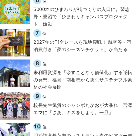
6
位
5000本のひまわりが街づくりの入口に。習志
野・鷺沼で「ひまわりキャンパスプロジェク
ト」始動
7
位
2027年のF1全レースを現地観戦！ 航空券・宿
泊費付き「夢のシーズンチケット」が当たる
8
位
​​未利用資源を「余すことなく価値化」する逆転
の発想。福島・南相馬から挑むサステナブル素
材の社会展開​
9
位
校長先生気質のジャンボたかおが大暴れ 宮澤
エマに「さあ、キスをしよう。一旦」
10
位
明治神宮外苑内のレストラン・森のビアガーデ