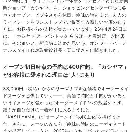
2025年には、ライフスタイル一体型をコンセプトとした新業
態ショップ「カシヤマ」を、ショッピングセンター中心に各
地でオープン。ビジネスから休日、趣味の時間まで、大人の
ライフシーンをワンストップでご提案する新しいお店の在り
方に、お客様からの支持が集まっています。26年4月24日に
は、「カシヤマ アーバンドック ららぽーと豊洲店」が開店
に。その狙いと、新店舗に込めた思いを、オンワードパーソ
ナルスタイル代表取締役社長・関口猛さんに聞きました。
オープン初日時点の予約は400件超。「カシヤマ」
がお客様に愛される理由は“人”にあり
33,000円（税込）からのリーズナブルな価格でオーダーメイ
ドスーツを提供していく――。高価で時間と手間がかかると
いうイメージが強かった“オーダーメイド”への敷居を下げ、
誰もが自分だけの一着が手に入るようにと、
『KASHIYAMA』は"オーダーメイドの民主化"を掲げてき
た。さらに、スーツのみならず趣味の時間のコーディネート
まで提案していこうと、2025年に立ち上がったのがライフス