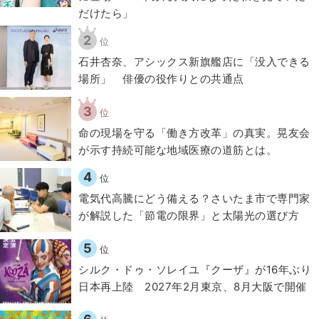
だけたら」
2
位
石井杏奈、アシックス新旗艦店に「没入できる
場所」 俳優の役作りとの共通点
3
位
​命の現場を守る「働き方改革」の真実。晃友会
が示す持続可能な地域医療の道筋とは。
4
位
電気代高騰にどう備える？さいたま市で専門家
が解説した「節電の限界」と太陽光の選び方
5
位
シルク・ドゥ・ソレイユ『クーザ』が16年ぶり
日本再上陸 2027年2月東京、8月大阪で開催