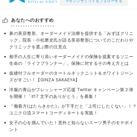
マガジンサミットをフォローする
あなたへのおすすめ
鼻の美容整形、オーダーメイド治療を提供する「みずほクリニ
ック」院長・小松磨史氏が語る美容整形についてのこだわりや
クリニックを選ぶ際の注意点
相手の人生に寄り添いオーダーメイドの保険を提案するソニー
生命の「ライフプランナー」。保険に対するその考え方とは
仮縫付フルオーダーのタートルネックニット＆ホワイトジーン
ズがすごい！【GINZA SAKAEYA】
洋服の青山がフレッシャーズ応援 Twitter キャンペーン第２弾
を開催！「♯17 文字のありがとう」を募集！
『働着方(はたらきかた)』が下手だと「上司にしたくない」！？
ユニクロ流スマートコーディネートを実践！
女子の心を掴んでいた！意外と知らないスーツ男子のモテポイ
ント