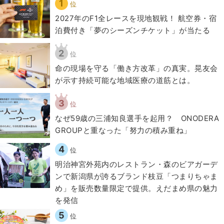
1
位
2027年のF1全レースを現地観戦！ 航空券・宿
泊費付き「夢のシーズンチケット」が当たる
2
位
​命の現場を守る「働き方改革」の真実。晃友会
が示す持続可能な地域医療の道筋とは。
3
位
なぜ59歳の三浦知良選手を起用？ ONODERA
GROUPと重なった「努力の積み重ね」
4
位
明治神宮外苑内のレストラン・森のビアガーデ
ンで新潟県が誇るブランド枝豆「つまりちゃま
め」を販売数量限定で提供。えだまめ県の魅力
を発信
5
位