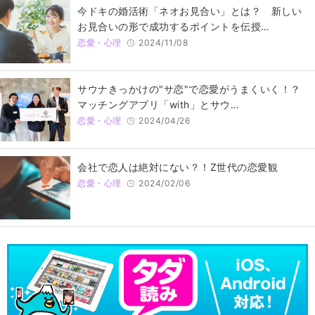
今ドキの婚活術「ネオお見合い」とは？ 新しい
お見合いの形で成功するポイントを伝授…
恋愛・心理
2024/11/08
サウナきっかけの"サ恋"で恋愛がうまくいく！？
マッチングアプリ「with」とサウ…
恋愛・心理
2024/04/26
会社で恋人は絶対にない？！Z世代の恋愛観
恋愛・心理
2024/02/06