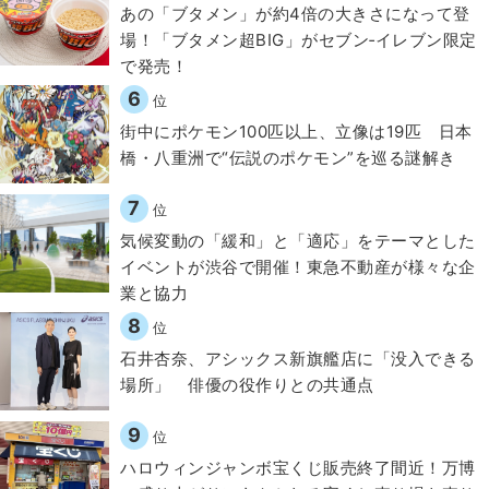
あの「ブタメン」が約4倍の大きさになって登
場！「ブタメン超BIG」がセブン‐イレブン限定
で発売！
6
位
街中にポケモン100匹以上、立像は19匹 日本
橋・八重洲で“伝説のポケモン”を巡る謎解き
7
位
気候変動の「緩和」と「適応」をテーマとした
イベントが渋谷で開催！東急不動産が様々な企
業と協力
8
位
石井杏奈、アシックス新旗艦店に「没入できる
場所」 俳優の役作りとの共通点
9
位
ハロウィンジャンボ宝くじ販売終了間近！万博