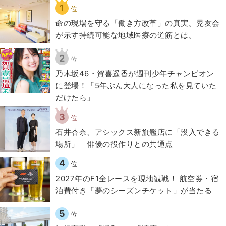
1
位
​命の現場を守る「働き方改革」の真実。晃友会
が示す持続可能な地域医療の道筋とは。
2
位
乃木坂46・賀喜遥香が週刊少年チャンピオン
に登場！「5年ぶん大人になった私を見ていた
だけたら」
3
位
石井杏奈、アシックス新旗艦店に「没入できる
場所」 俳優の役作りとの共通点
4
位
2027年のF1全レースを現地観戦！ 航空券・宿
泊費付き「夢のシーズンチケット」が当たる
5
位