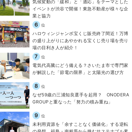
気候変動の「緩和」と「適応」をテーマとした
イベントが渋谷で開催！東急不動産が様々な企
業と協力
6
位
ハロウィンジャンボ宝くじ販売終了間近！万博
の盛り上がりにあやかれる宝くじ売り場を売り
場の目利き人が紹介！
7
位
電気代高騰にどう備える？さいたま市で専門家
が解説した「節電の限界」と太陽光の選び方
8
位
なぜ59歳の三浦知良選手を起用？ ONODERA
GROUPと重なった「努力の積み重ね」
9
位
​​未利用資源を「余すことなく価値化」する逆転
の発想。福島・南相馬から挑むサステナブル素