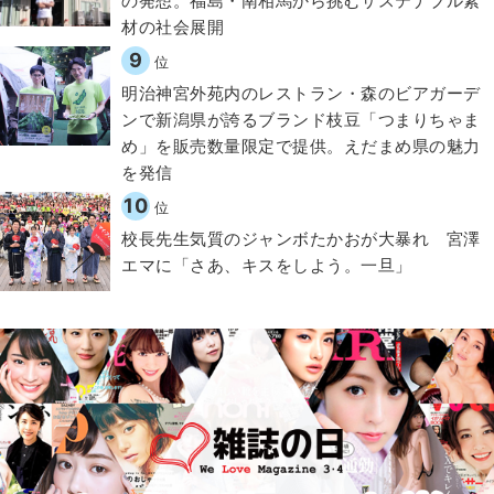
の発想。福島・南相馬から挑むサステナブル素
材の社会展開​
9
位
明治神宮外苑内のレストラン・森のビアガーデ
ンで新潟県が誇るブランド枝豆「つまりちゃま
め」を販売数量限定で提供。えだまめ県の魅力
を発信
10
位
校長先生気質のジャンボたかおが大暴れ 宮澤
エマに「さあ、キスをしよう。一旦」