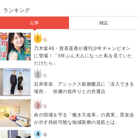
ランキング
記事
雑誌
1
位
乃木坂46・賀喜遥香が週刊少年チャンピオン
に登場！「5年ぶん大人になった私を見ていた
だけたら」
2
位
石井杏奈、アシックス新旗艦店に「没入できる
場所」 俳優の役作りとの共通点
3
位
​命の現場を守る「働き方改革」の真実。晃友会
が示す持続可能な地域医療の道筋とは。
4
位