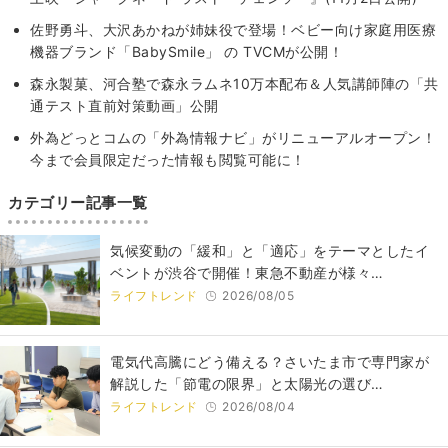
佐野勇斗、大沢あかねが姉妹役で登場！ベビー向け家庭用医療
機器ブランド「BabySmile」 の TVCMが公開！
森永製菓、河合塾で森永ラムネ10万本配布＆人気講師陣の「共
通テスト直前対策動画」公開
外為どっとコムの「外為情報ナビ」がリニューアルオープン！
今まで会員限定だった情報も閲覧可能に！
カテゴリー記事一覧
気候変動の「緩和」と「適応」をテーマとしたイ
ベントが渋谷で開催！東急不動産が様々…
ライフトレンド
2026/08/05
電気代高騰にどう備える？さいたま市で専門家が
解説した「節電の限界」と太陽光の選び…
ライフトレンド
2026/08/04