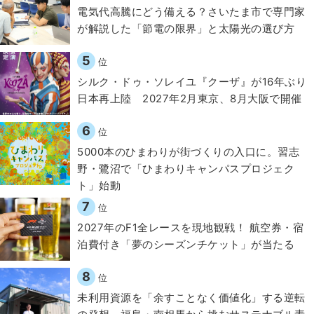
電気代高騰にどう備える？さいたま市で専門家
が解説した「節電の限界」と太陽光の選び方
5
位
シルク・ドゥ・ソレイユ『クーザ』が16年ぶり
日本再上陸 2027年2月東京、8月大阪で開催
6
位
5000本のひまわりが街づくりの入口に。習志
野・鷺沼で「ひまわりキャンパスプロジェク
ト」始動
7
位
2027年のF1全レースを現地観戦！ 航空券・宿
泊費付き「夢のシーズンチケット」が当たる
8
位
​​未利用資源を「余すことなく価値化」する逆転