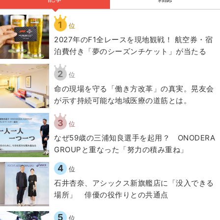
1
位
2027年のF1全レースを現地観戦！ 航空券・宿
泊費付き「夢のシーズンチケット」が当たる
2
位
​命の現場を守る「働き方改革」の真実。晃友会
が示す持続可能な地域医療の道筋とは。
3
位
なぜ59歳の三浦知良選手を起用？ ONODERA
GROUPと重なった「努力の積み重ね」
4
位
石井杏奈、アシックス新旗艦店に「没入できる
場所」 俳優の役作りとの共通点
5
位