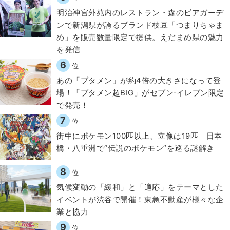
明治神宮外苑内のレストラン・森のビアガーデ
ンで新潟県が誇るブランド枝豆「つまりちゃま
め」を販売数量限定で提供。えだまめ県の魅力
を発信
6
位
あの「ブタメン」が約4倍の大きさになって登
場！「ブタメン超BIG」がセブン‐イレブン限定
で発売！
7
位
街中にポケモン100匹以上、立像は19匹 日本
橋・八重洲で“伝説のポケモン”を巡る謎解き
8
位
気候変動の「緩和」と「適応」をテーマとした
イベントが渋谷で開催！東急不動産が様々な企
業と協力
9
位