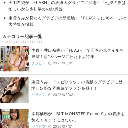
天羽希純が「FLASH」の表紙＆グラビアに登場！「七夕の夜は
忙しいから少し早めのお風呂」
東雲うみが見せるグラビアの新境地！「FLASH」に10ページの
大特集が掲載
カテゴリー記事一覧
声優・井口裕香が「FLASH」で圧巻のスタイルを
披露！計18ページにわたる大特集…
グラビア
2026/08/05
東雲うみ、「スピリッツ」の表紙＆グラビアに登
場し妖艶な雰囲気でファンを魅了！
グラビア
2026/08/03
本郷柚巴が「BLT MONSTER Round 9」の表紙を
飾る！今までにはない…
グラビア
2026/07/31