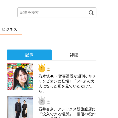
ビジネス
記事
雑誌
1
位
乃木坂46・賀喜遥香が週刊少年チ
ャンピオンに登場！「5年ぶん大
人になった私を見ていただけた
ら」
2
位
石井杏奈、アシックス新旗艦店に
「没入できる場所」 俳優の役作