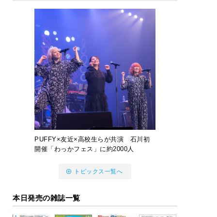
PUFFY×友近×高校生らが共演 石川初
開催「わっかフェス」に約2000人
トピックス一覧へ
本日発売の雑誌一覧