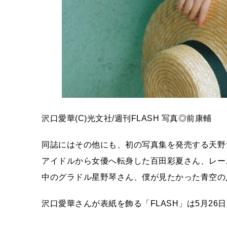
沢口愛華(C)光文社/週刊FLASH 写真◎前康輔
同誌にはその他にも、初の写真集を発売する天野
アイドルから女優へ転身した百田彩夏さん、レー
中のグラドル星野琴さん、僕が見たかった青空の
沢口愛華さんが表紙を飾る「FLASH」は5月26日