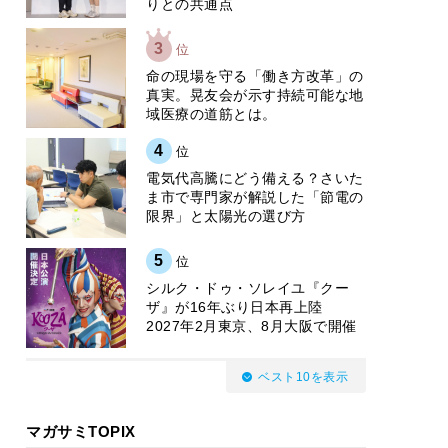
りとの共通点
3
位
​命の現場を守る「働き方改革」の
真実。晃友会が示す持続可能な地
域医療の道筋とは。
4
位
電気代高騰にどう備える？さいた
ま市で専門家が解説した「節電の
限界」と太陽光の選び方
5
位
シルク・ドゥ・ソレイユ『クー
ザ』が16年ぶり日本再上陸
2027年2月東京、8月大阪で開催
ベスト10を表示
マガサミTOPIX