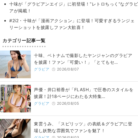
十味が「グラビアンエイジ」に初登場！‟レトロちっく”なグラビ
アが掲載！
#2i2・十味が「漫画アクション」に登場！可愛すぎるランジェ
リーショットを披露しファン大歓喜！
カテゴリー記事一覧
十味、ベトナムで撮影したヤンジャンのグラビア
を披露！ファン「可愛い！」「とてもセ…
グラビア
2026/08/07
声優・井口裕香が「FLASH」で圧巻のスタイルを
披露！計18ページにわたる大特集…
グラビア
2026/08/05
東雲うみ、「スピリッツ」の表紙＆グラビアに登
場し妖艶な雰囲気でファンを魅了！
グラビア
2026/08/03