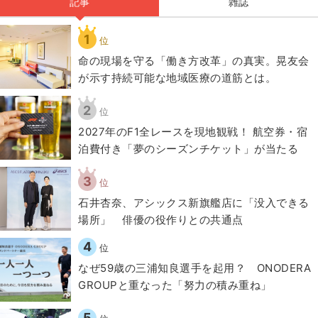
記事
雑誌
1
位
​命の現場を守る「働き方改革」の真実。晃友会
が示す持続可能な地域医療の道筋とは。
2
位
2027年のF1全レースを現地観戦！ 航空券・宿
泊費付き「夢のシーズンチケット」が当たる
3
位
石井杏奈、アシックス新旗艦店に「没入できる
場所」 俳優の役作りとの共通点
4
位
なぜ59歳の三浦知良選手を起用？ ONODERA
GROUPと重なった「努力の積み重ね」
5