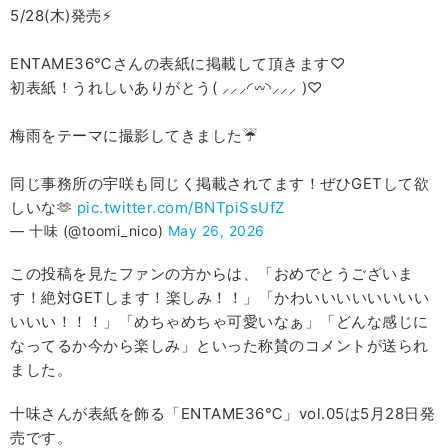
5/28(木)発売⚡️
ENTAME36℃さんの表紙に掲載して頂きます♡
初表紙！うれしいありがとう( ⸝⸝⸝◜𖥦◝⸝⸝⸝ )♡
梅雨をテーマに撮影してきました☔️
同じ事務所の宇咲も同じく掲載されてます！ぜひGETして欲
しいな🫶
pic.twitter.com/BNTpiSsUfZ
— 十味 (@toomi_nico)
May 26, 2026
この投稿を見たファンの方からは、「おめでとうございま
す！絶対GETします！楽しみ！！」「かわいいいいいいいい
いいい！！！」「めちゃめちゃ可愛いなぁ」「どんな感じに
なってるか今から楽しみ」といった称賛のコメントが送られ
ました。
十味さんが表紙を飾る「ENTAME36℃」voⅼ.05は5月28日発
売です。