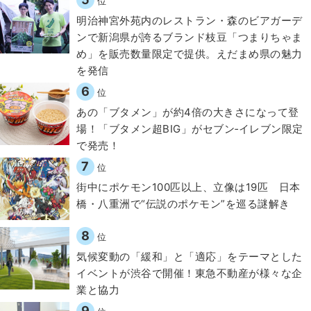
位
明治神宮外苑内のレストラン・森のビアガーデ
ンで新潟県が誇るブランド枝豆「つまりちゃま
め」を販売数量限定で提供。えだまめ県の魅力
を発信
6
位
あの「ブタメン」が約4倍の大きさになって登
場！「ブタメン超BIG」がセブン‐イレブン限定
で発売！
7
位
街中にポケモン100匹以上、立像は19匹 日本
橋・八重洲で“伝説のポケモン”を巡る謎解き
8
位
気候変動の「緩和」と「適応」をテーマとした
イベントが渋谷で開催！東急不動産が様々な企
業と協力
9