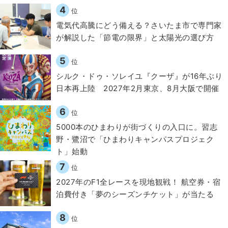
4
位
電気代高騰にどう備える？さいたま市で専門家
が解説した「節電の限界」と太陽光の選び方
5
位
シルク・ドゥ・ソレイユ『クーザ』が16年ぶり
日本再上陸 2027年2月東京、8月大阪で開催
6
位
5000本のひまわりが街づくりの入口に。習志
野・鷺沼で「ひまわりキャンパスプロジェク
ト」始動
7
位
2027年のF1全レースを現地観戦！ 航空券・宿
泊費付き「夢のシーズンチケット」が当たる
8
位