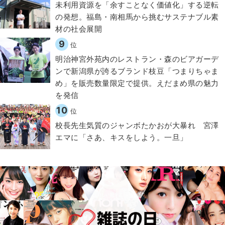
​​未利用資源を「余すことなく価値化」する逆転
の発想。福島・南相馬から挑むサステナブル素
材の社会展開​
9
位
明治神宮外苑内のレストラン・森のビアガーデ
ンで新潟県が誇るブランド枝豆「つまりちゃま
め」を販売数量限定で提供。えだまめ県の魅力
を発信
10
位
校長先生気質のジャンボたかおが大暴れ 宮澤
エマに「さあ、キスをしよう。一旦」