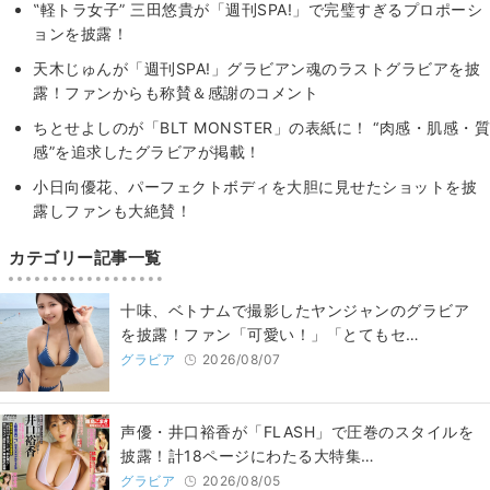
‟軽トラ女子” 三田悠貴が「週刊SPA!」で完璧すぎるプロポーシ
ョンを披露！
天木じゅんが「週刊SPA!」グラビアン魂のラストグラビアを披
露！ファンからも称賛＆感謝のコメント
ちとせよしのが「BLT MONSTER」の表紙に！ “肉感・肌感・質
感”を追求したグラビアが掲載！
小日向優花、パーフェクトボディを大胆に見せたショットを披
露しファンも大絶賛！
カテゴリー記事一覧
十味、ベトナムで撮影したヤンジャンのグラビア
を披露！ファン「可愛い！」「とてもセ…
グラビア
2026/08/07
声優・井口裕香が「FLASH」で圧巻のスタイルを
披露！計18ページにわたる大特集…
グラビア
2026/08/05