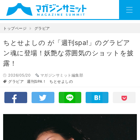
トップページ
グラビア
ちとせよしの が「週刊spa!」のグラビア
ン魂に登場！妖艶な雰囲気のショットを披
露！
2026/05/20
マガジンサミット編集部
グラビア
週刊SPA！
ちとせよしの