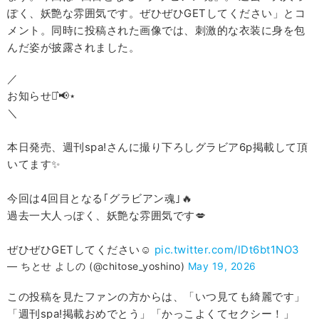
ぽく、妖艶な雰囲気です。ぜひぜひGETしてください」とコ
メント。同時に投稿された画像では、刺激的な衣装に身を包
んだ姿が披露されました。
／
お知らせ⋆͛📢⋆
＼
本日発売、週刊spa!さんに撮り下ろしグラビア6p掲載して頂
いてます✨️
今回は4回目となる｢グラビアン魂｣🔥
過去一大人っぽく、妖艶な雰囲気です💋
ぜひぜひGETしてください☺︎︎
pic.twitter.com/lDt6bt1NO3
— ちとせ よしの (@chitose_yoshino)
May 19, 2026
この投稿を見たファンの方からは、「いつ見ても綺麗です」
「週刊spa!掲載おめでとう」「かっこよくてセクシー！」