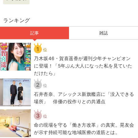
ランキング
記事
雑誌
1
位
乃木坂46・賀喜遥香が週刊少年チャンピオン
に登場！「5年ぶん大人になった私を見ていた
だけたら」
2
位
石井杏奈、アシックス新旗艦店に「没入できる
場所」 俳優の役作りとの共通点
3
位
​命の現場を守る「働き方改革」の真実。晃友会
が示す持続可能な地域医療の道筋とは。