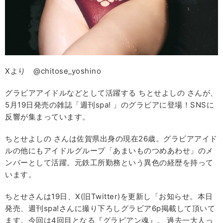
Xより @chitose_yoshino
グラビアアイドルなどとして活躍する ちとせよしの さんが、
5月19日発売の雑誌「週刊spa! 」のグラビアに登場！SNSに
反響が集まっています。
ちとせよしの さんは佐賀県出身の現在26歳。グラビアアイド
ルの他にもアイドルグループ「あまいものつめあわせ」のメ
ンバーとして活躍。元鉄工所勤務という異色の経歴を持って
います。
ちとせさんは19日、X(旧Twitter)を更新し「お知らせ。本日
発売、週刊spa!さんに撮り下ろしグラビア6p掲載して頂いて
ます。今回は4回目となる『グラビアン魂』。 過去一大人っ