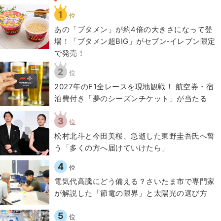
1
位
あの「ブタメン」が約4倍の大きさになって登
場！「ブタメン超BIG」がセブン‐イレブン限定
で発売！
2
位
2027年のF1全レースを現地観戦！ 航空券・宿
泊費付き「夢のシーズンチケット」が当たる
3
位
松村北斗と今田美桜、急逝した東野圭吾氏へ誓
う「多くの方へ届けていけたら」
4
位
電気代高騰にどう備える？さいたま市で専門家
が解説した「節電の限界」と太陽光の選び方
5
位