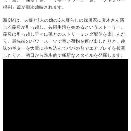
し」篇、「朝食」篇、「リモートワーク」篇、「ファミリー
得割」篇が順次放映されます。
新CMは、夫婦と1人の娘の3人暮らしの緑川家に夏木さん演
じる義母が引っ越し、共同生活を始めるというストーリー。
義母は引っ越し早々に孫とのストリーミング配信を楽しんだ
り、最先端のパワースーツで重い荷物を運び出したりと、趣
味のギターを大量に持ち込んでパパの前でエアプレイを披露
したりと、初日から進歩的で斬新なスタイルを発揮します。