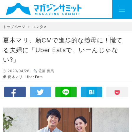
トップページ
エンタメ
夏木マリ、新CMで進歩的な義母に！慌て
る夫婦に「Uber Eatsで、いーんじゃな
い?」
2023/04/26
佐藤 勇馬
夏木マリ
Uber Eats