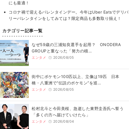
にも最適！
コロナ禍で迎えるバレンタインデー。今年はUber Eatsでデリバ
リーバレンタインをしてみては？限定商品も多数取り揃え！
カテゴリー記事一覧
なぜ59歳の三浦知良選手を起用？ ONODERA
GROUPと重なった「努力の積…
エンタメ
2026/08/05
街中にポケモン100匹以上、立像は19匹 日本
橋・八重洲で“伝説のポケモン”を巡…
エンタメ
2026/08/05
松村北斗と今田美桜、急逝した東野圭吾氏へ誓う
「多くの方へ届けていけたら」
エンタメ
2026/08/04