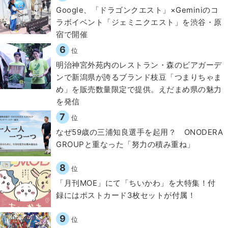
Google、「ドラゴンクエスト」×Geminiのコ
ラボイベント「ジェミニクエスト」を渋谷・原
宿で開催
6
位
明治神宮外苑内のレストラン・森のビアガーデ
ンで新潟県が誇るブランド枝豆「つまりちゃま
め」を販売数量限定で提供。えだまめ県の魅力
を発信
7
位
なぜ59歳の三浦知良選手を起用？ ONODERA
GROUPと重なった「努力の積み重ね」
8
位
「月刊MOE」にて「ちいかわ」を大特集！付
録にはポストカード3枚セットが付属！
9
位