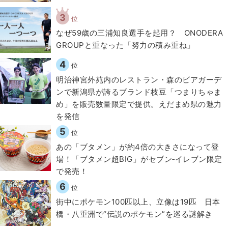
3
位
なぜ59歳の三浦知良選手を起用？ ONODERA
GROUPと重なった「努力の積み重ね」
4
位
明治神宮外苑内のレストラン・森のビアガーデ
ンで新潟県が誇るブランド枝豆「つまりちゃま
め」を販売数量限定で提供。えだまめ県の魅力
を発信
5
位
あの「ブタメン」が約4倍の大きさになって登
場！「ブタメン超BIG」がセブン‐イレブン限定
で発売！
6
位
街中にポケモン100匹以上、立像は19匹 日本
橋・八重洲で“伝説のポケモン”を巡る謎解き