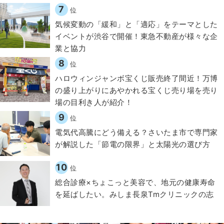
7
位
気候変動の「緩和」と「適応」をテーマとした
イベントが渋谷で開催！東急不動産が様々な企
業と協力
8
位
ハロウィンジャンボ宝くじ販売終了間近！万博
の盛り上がりにあやかれる宝くじ売り場を売り
場の目利き人が紹介！
9
位
電気代高騰にどう備える？さいたま市で専門家
が解説した「節電の限界」と太陽光の選び方
10
位
総合診療×ちょこっと美容で、地元の健康寿命
を延ばしたい。みしま長泉Tmクリニックの志