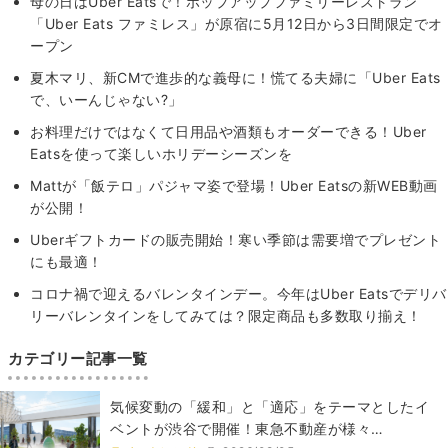
母の日はUber Eatsで！ポップアップファミリーレストラン
「Uber Eats ファミレス」が原宿に5月12日から3日間限定でオ
ープン
夏木マリ、新CMで進歩的な義母に！慌てる夫婦に「Uber Eats
で、いーんじゃない?」
お料理だけではなくて日用品や酒類もオーダーできる！Uber
Eatsを使って楽しいホリデーシーズンを
Mattが「飯テロ」パジャマ姿で登場！Uber Eatsの新WEB動画
が公開！
Uberギフトカードの販売開始！寒い季節は需要増でプレゼント
にも最適！
コロナ禍で迎えるバレンタインデー。今年はUber Eatsでデリバ
リーバレンタインをしてみては？限定商品も多数取り揃え！
カテゴリー記事一覧
気候変動の「緩和」と「適応」をテーマとしたイ
ベントが渋谷で開催！東急不動産が様々…