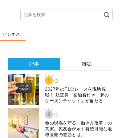
ビジネス
記事
雑誌
1
位
2027年のF1全レースを現地観
戦！ 航空券・宿泊費付き「夢の
シーズンチケット」が当たる
2
位
​命の現場を守る「働き方改革」の
真実。晃友会が示す持続可能な地
域医療の道筋とは。