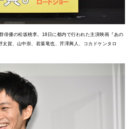
群俳優の松坂桃李。18日に都内で行われた主演映画『あの
仲野太賀、山中崇、若葉竜也、芹澤興人、コカドケンタロ