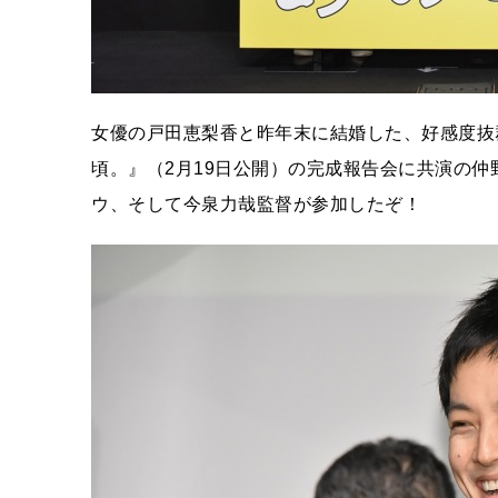
女優の戸田恵梨香と昨年末に結婚した、好感度抜
頃。』（2月19日公開）の完成報告会に共演の
ウ、そして今泉力哉監督が参加したぞ！