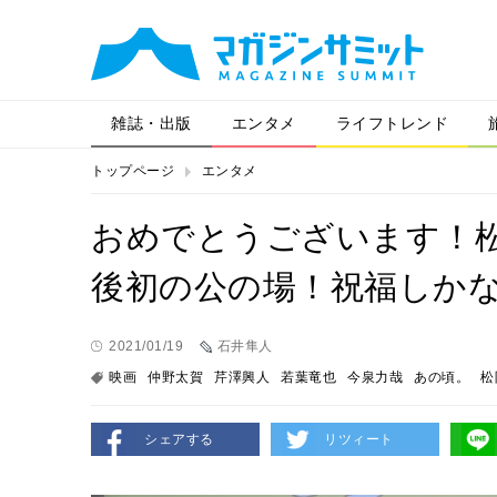
雑誌・出版
エンタメ
ライフトレンド
トップページ
エンタメ
おめでとうございます！
後初の公の場！祝福しか
2021/01/19
石井隼人
映画
仲野太賀
芹澤興人
若葉竜也
今泉力哉
あの頃。
松
シェアする
リツィート