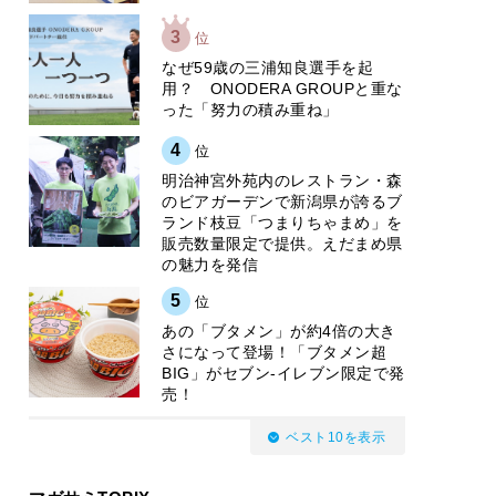
3
位
なぜ59歳の三浦知良選手を起
用？ ONODERA GROUPと重な
った「努力の積み重ね」
4
位
明治神宮外苑内のレストラン・森
のビアガーデンで新潟県が誇るブ
ランド枝豆「つまりちゃまめ」を
販売数量限定で提供。えだまめ県
の魅力を発信
5
位
あの「ブタメン」が約4倍の大き
さになって登場！「ブタメン超
BIG」がセブン‐イレブン限定で発
売！
ベスト10を表示