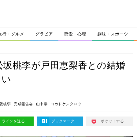
旅行・グルメ
グラビア
恋愛・心理
趣味・スポーツ
松坂桃李が戸田恵梨香との結婚
ない
阪桃李
完成報告会
山中崇
コカドケンタロウ
ラインを送る
ブックマーク
ポケットする