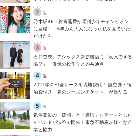
2
位
乃木坂46・賀喜遥香が週刊少年チャンピオン
に登場！「5年ぶん大人になった私を見ていた
だけたら」
3
位
石井杏奈、アシックス新旗艦店に「没入できる
場所」 俳優の役作りとの共通点
4
位
2027年のF1全レースを現地観戦！ 航空券・宿
泊費付き「夢のシーズンチケット」が当たる
5
位
気候変動の「緩和」と「適応」をテーマとした
イベントが渋谷で開催！東急不動産が様々な企
業と協力