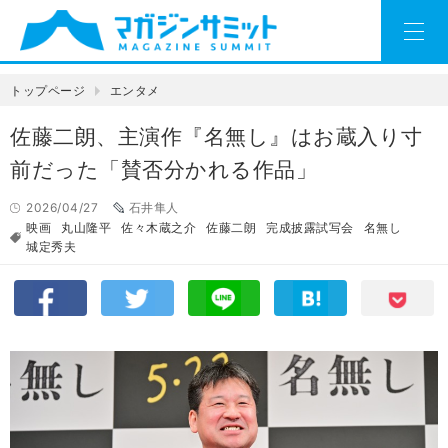
トップページ
エンタメ
佐藤二朗、主演作『名無し』はお蔵入り寸
前だった「賛否分かれる作品」
2026/04/27
石井隼人
映画
丸山隆平
佐々木蔵之介
佐藤二朗
完成披露試写会
名無し
城定秀夫