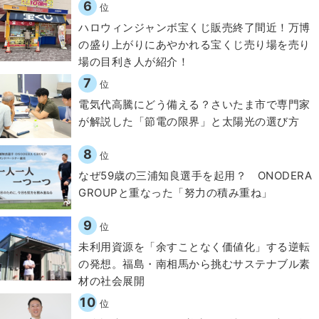
6
位
ハロウィンジャンボ宝くじ販売終了間近！万博
の盛り上がりにあやかれる宝くじ売り場を売り
場の目利き人が紹介！
7
位
電気代高騰にどう備える？さいたま市で専門家
が解説した「節電の限界」と太陽光の選び方
8
位
なぜ59歳の三浦知良選手を起用？ ONODERA
GROUPと重なった「努力の積み重ね」
9
位
​​未利用資源を「余すことなく価値化」する逆転
の発想。福島・南相馬から挑むサステナブル素
材の社会展開​
10
位