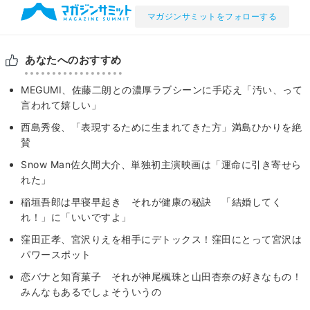
マガジンサミットをフォローする
あなたへのおすすめ
MEGUMI、佐藤二朗との濃厚ラブシーンに手応え「汚い、って
言われて嬉しい」
西島秀俊、「表現するために生まれてきた方」満島ひかりを絶
賛
Snow Man佐久間大介、単独初主演映画は「運命に引き寄せら
れた」
稲垣吾郎は早寝早起き それが健康の秘訣 「結婚してく
れ！」に「いいですよ」
窪田正孝、宮沢りえを相手にデトックス！窪田にとって宮沢は
パワースポット
恋バナと知育菓子 それが神尾楓珠と山田杏奈の好きなもの！
みんなもあるでしょそういうの