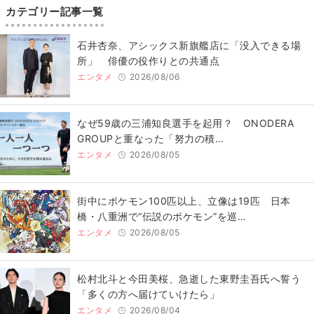
カテゴリー記事一覧
石井杏奈、アシックス新旗艦店に「没入できる場
所」 俳優の役作りとの共通点
エンタメ
2026/08/06
なぜ59歳の三浦知良選手を起用？ ONODERA
GROUPと重なった「努力の積…
エンタメ
2026/08/05
街中にポケモン100匹以上、立像は19匹 日本
橋・八重洲で“伝説のポケモン”を巡…
エンタメ
2026/08/05
松村北斗と今田美桜、急逝した東野圭吾氏へ誓う
「多くの方へ届けていけたら」
エンタメ
2026/08/04