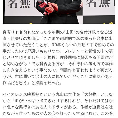
身寄りも名前もなかった少年期の“山田”の名付け親となる巡
査・照夫役の丸山は「ここまで刺激的で念の籠った台本に出
演させていただくことが、30年くらいの活動の中で初めての
事だったので戸惑いもありつつ。プレシャーと覚悟の中で演
じさせて頂きました」と挨拶。佐藤同様に賛否ある問題作だ
と認めながら「でも賛否ある方が、それぞれの考え方で本作
に向き合えるという事なので、問題作と言われようが何だろ
うが、世に届いて沢山の人に観ていただくことに意味がある
作品だと思う」と持論を述べた。
バイオレンス映画好きという丸山は本作を「大好物」としな
がら「血がいっぱい出てきたりするけれど、それだけではな
い色々な奥行きのある人間ドラマがある。作者が血反吐を吐
きながら作ったものが人の心を打ったりするけれど、この映