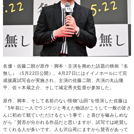
名優・佐藤二朗が原作・脚本・主演を務めた話題の映画『名
無し』（5月22日公開）。4月27日にはイイノホールにて完
成披露試写会が実施され、主演の佐藤二朗、共演の丸山隆
平、佐々木蔵之介、そして城定秀夫監督が参加した。
原作、脚本、そして名前のない怪物“山田”を怪演した佐藤は
「5年前に一人でウジウジと考えた物語がこうして一般の皆さ
んに初めて観ていただけるという事で」と喜びを嚙みしめな
がら「賛否が分かれる作品だと思いますが、試写では絶賛し
てくれる人が多いです。人も沢山死にますから賛否があって