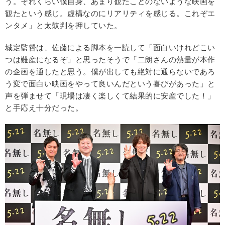
う。それくらい僕自身、あまり観たことのないような映画を
観たという感じ。虚構なのにリアリティを感じる。これぞエ
ンタメ」と太鼓判を押していた。
城定監督は、佐藤による脚本を一読して「面白いけれどこい
つは難産になるぞ」と思ったそうで「二朗さんの熱量が本作
の企画を通したと思う。僕が出しても絶対に通らないであろ
う変で面白い映画をやって良いんだという喜びがあった」と
声を弾ませて「現場は凄く楽しくて結果的に安産でした！」
と手応え十分だった。