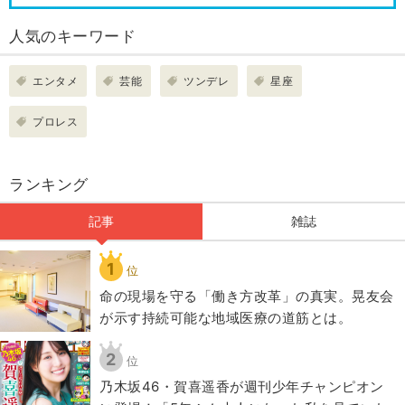
人気のキーワード
エンタメ
芸能
ツンデレ
星座
プロレス
ランキング
記事
雑誌
1
位
​命の現場を守る「働き方改革」の真実。晃友会
が示す持続可能な地域医療の道筋とは。
2
位
乃木坂46・賀喜遥香が週刊少年チャンピオン