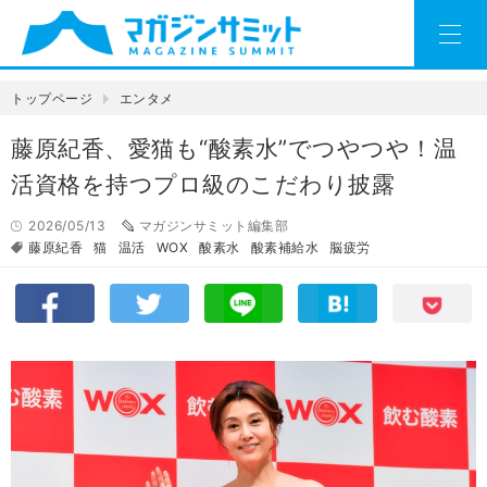
トップページ
エンタメ
藤原紀香、愛猫も“酸素水”でつやつや！温
活資格を持つプロ級のこだわり披露
2026/05/13
マガジンサミット編集部
藤原紀香
猫
温活
WOX
酸素水
酸素補給水
脳疲労