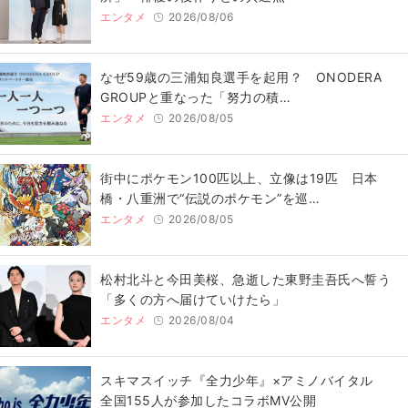
エンタメ
2026/08/06
なぜ59歳の三浦知良選手を起用？ ONODERA
GROUPと重なった「努力の積…
エンタメ
2026/08/05
街中にポケモン100匹以上、立像は19匹 日本
橋・八重洲で“伝説のポケモン”を巡…
エンタメ
2026/08/05
松村北斗と今田美桜、急逝した東野圭吾氏へ誓う
「多くの方へ届けていけたら」
エンタメ
2026/08/04
スキマスイッチ『全力少年』×アミノバイタル
全国155人が参加したコラボMV公開