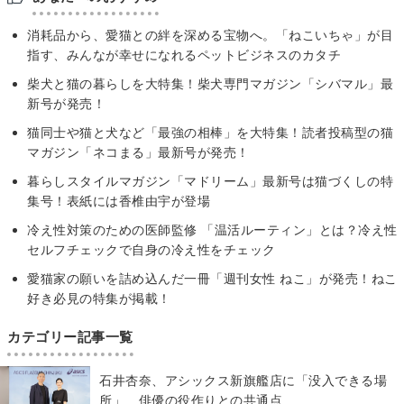
​​消耗品から、愛猫との絆を深める宝物へ。「ねこいちゃ」が目
指す、みんなが幸せになれるペットビジネスのカタチ​
柴犬と猫の暮らしを大特集！柴犬専門マガジン「シバマル」最
新号が発売！
猫同士や猫と犬など「最強の相棒」を大特集！読者投稿型の猫
マガジン「ネコまる」最新号が発売！
暮らしスタイルマガジン「マドリーム」最新号は猫づくしの特
集号！表紙には香椎由宇が登場
冷え性対策のための医師監修 「温活ルーティン」とは？冷え性
セルフチェックで自身の冷え性をチェック
愛猫家の願いを詰め込んだ一冊「週刊女性 ねこ」が発売！ねこ
好き必見の特集が掲載！
カテゴリー記事一覧
石井杏奈、アシックス新旗艦店に「没入できる場
所」 俳優の役作りとの共通点