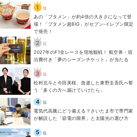
1
位
あの「ブタメン」が約4倍の大きさになって登
場！「ブタメン超BIG」がセブン‐イレブン限定
で発売！
2
位
2027年のF1全レースを現地観戦！ 航空券・宿
泊費付き「夢のシーズンチケット」が当たる
3
位
松村北斗と今田美桜、急逝した東野圭吾氏へ誓
う「多くの方へ届けていけたら」
4
位
電気代高騰にどう備える？さいたま市で専門家
が解説した「節電の限界」と太陽光の選び方
5
位