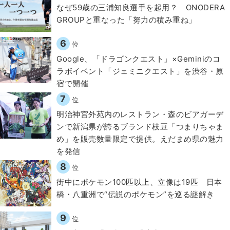
なぜ59歳の三浦知良選手を起用？ ONODERA
GROUPと重なった「努力の積み重ね」
6
位
Google、「ドラゴンクエスト」×Geminiのコ
ラボイベント「ジェミニクエスト」を渋谷・原
宿で開催
7
位
明治神宮外苑内のレストラン・森のビアガーデ
ンで新潟県が誇るブランド枝豆「つまりちゃま
め」を販売数量限定で提供。えだまめ県の魅力
を発信
8
位
街中にポケモン100匹以上、立像は19匹 日本
橋・八重洲で“伝説のポケモン”を巡る謎解き
9
位