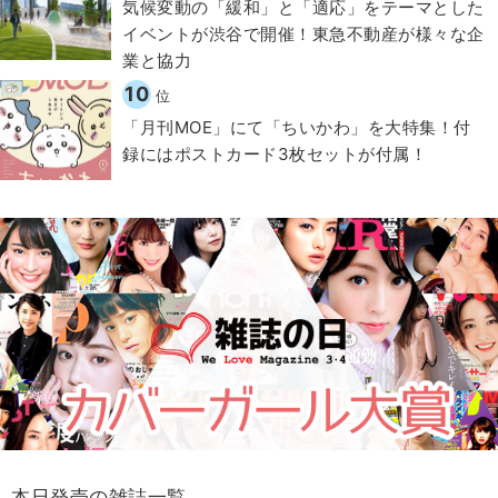
気候変動の「緩和」と「適応」をテーマとした
イベントが渋谷で開催！東急不動産が様々な企
業と協力
10
位
「月刊MOE」にて「ちいかわ」を大特集！付
録にはポストカード3枚セットが付属！
本日発売の雑誌一覧