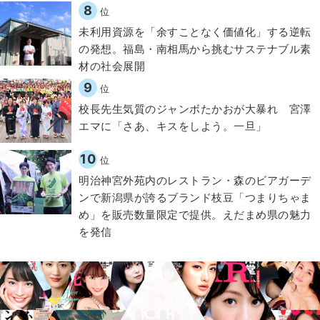
8
位
​​未利用資源を「余すことなく価値化」する逆転
の発想。福島・南相馬から挑むサステナブル素
材の社会展開​
9
位
校長先生気質のジャンボたかおが大暴れ 宮澤
エマに「さあ、キスをしよう。一旦」
10
位
明治神宮外苑内のレストラン・森のビアガーデ
ンで新潟県が誇るブランド枝豆「つまりちゃま
め」を販売数量限定で提供。えだまめ県の魅力
を発信