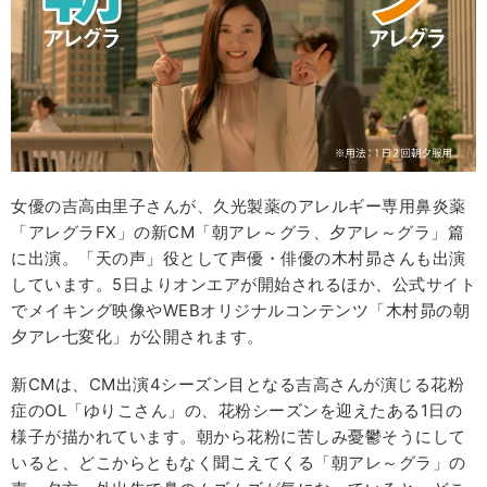
女優の吉高由里子さんが、久光製薬のアレルギー専用鼻炎薬
「アレグラFX」の新CM「朝アレ～グラ、夕アレ～グラ」篇
に出演。「天の声」役として声優・俳優の木村昴さんも出演
しています。5日よりオンエアが開始されるほか、公式サイト
でメイキング映像やWEBオリジナルコンテンツ「木村昴の朝
夕アレ七変化」が公開されます。
新CMは、CM出演4シーズン目となる吉高さんが演じる花粉
症のOL「ゆりこさん」の、花粉シーズンを迎えたある1日の
様子が描かれています。朝から花粉に苦しみ憂鬱そうにして
いると、どこからともなく聞こえてくる「朝アレ～グラ」の