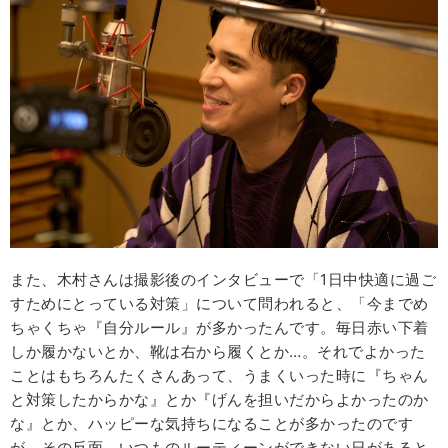
また、木村さんは撮影後のインタビューで「1日中快適に過ご
すためにとっている対策」について問われると、「今までめ
ちゃくちゃ『自分ルール』が多かったんです。毎日赤い下着
しか履かないとか、靴は右から履くとか…。それでよかった
ことはもちろんたくさんあって、うまくいった時に『ちゃん
と対策したからかな』とか『げんを担いだからよかったのか
な』とか、ハッピーな気持ちになることが多かったのです
が、その反面、いつものルーティーンができない日があると