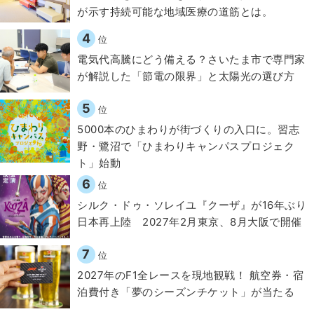
が示す持続可能な地域医療の道筋とは。
4
位
電気代高騰にどう備える？さいたま市で専門家
が解説した「節電の限界」と太陽光の選び方
5
位
5000本のひまわりが街づくりの入口に。習志
野・鷺沼で「ひまわりキャンパスプロジェク
ト」始動
6
位
シルク・ドゥ・ソレイユ『クーザ』が16年ぶり
日本再上陸 2027年2月東京、8月大阪で開催
7
位
2027年のF1全レースを現地観戦！ 航空券・宿
泊費付き「夢のシーズンチケット」が当たる