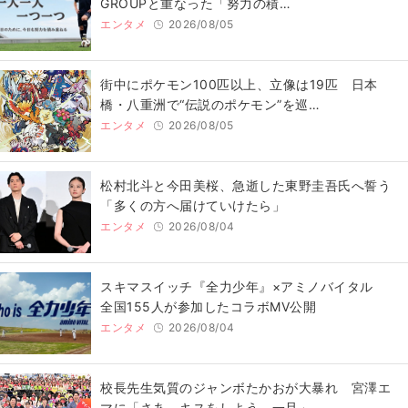
GROUPと重なった「努力の積…
エンタメ
2026/08/05
街中にポケモン100匹以上、立像は19匹 日本
橋・八重洲で“伝説のポケモン”を巡…
エンタメ
2026/08/05
松村北斗と今田美桜、急逝した東野圭吾氏へ誓う
「多くの方へ届けていけたら」
エンタメ
2026/08/04
スキマスイッチ『全力少年』×アミノバイタル
全国155人が参加したコラボMV公開
エンタメ
2026/08/04
校長先生気質のジャンボたかおが大暴れ 宮澤エ
マに「さあ、キスをしよう。一旦」