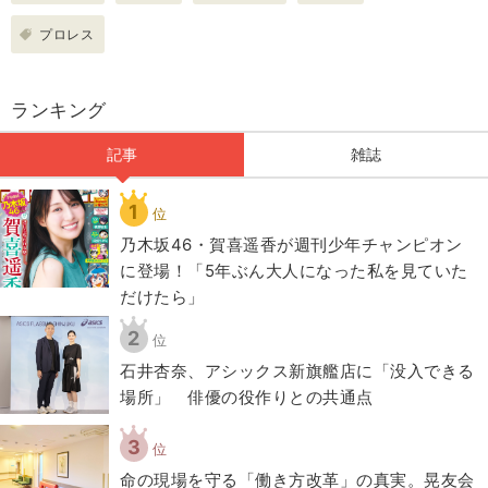
プロレス
ランキング
記事
雑誌
1
位
乃木坂46・賀喜遥香が週刊少年チャンピオン
に登場！「5年ぶん大人になった私を見ていた
だけたら」
2
位
石井杏奈、アシックス新旗艦店に「没入できる
場所」 俳優の役作りとの共通点
3
位
​命の現場を守る「働き方改革」の真実。晃友会