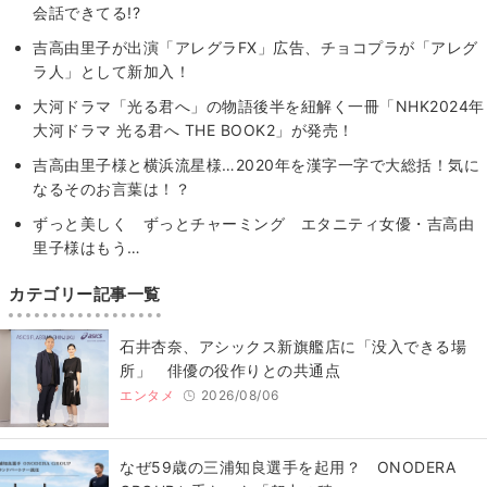
会話できてる!?
吉高由里子が出演「アレグラFX」広告、チョコプラが「アレグ
ラ人」として新加入！
大河ドラマ「光る君へ」の物語後半を紐解く一冊「NHK2024年
大河ドラマ 光る君へ THE BOOK2」が発売！
吉高由里子様と横浜流星様…2020年を漢字一字で大総括！気に
なるそのお言葉は！？
ずっと美しく ずっとチャーミング エタニティ女優・吉高由
里子様はもう…
カテゴリー記事一覧
石井杏奈、アシックス新旗艦店に「没入できる場
所」 俳優の役作りとの共通点
エンタメ
2026/08/06
なぜ59歳の三浦知良選手を起用？ ONODERA