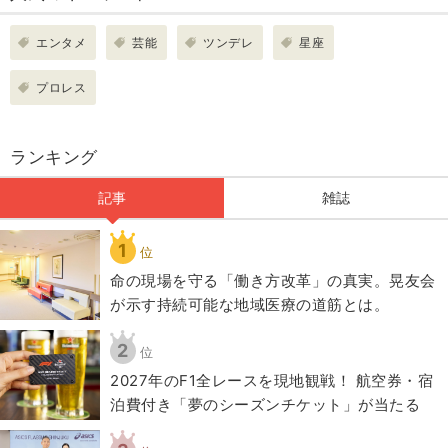
エンタメ
芸能
ツンデレ
星座
プロレス
ランキング
記事
雑誌
1
位
​命の現場を守る「働き方改革」の真実。晃友会
が示す持続可能な地域医療の道筋とは。
2
位
2027年のF1全レースを現地観戦！ 航空券・宿
泊費付き「夢のシーズンチケット」が当たる