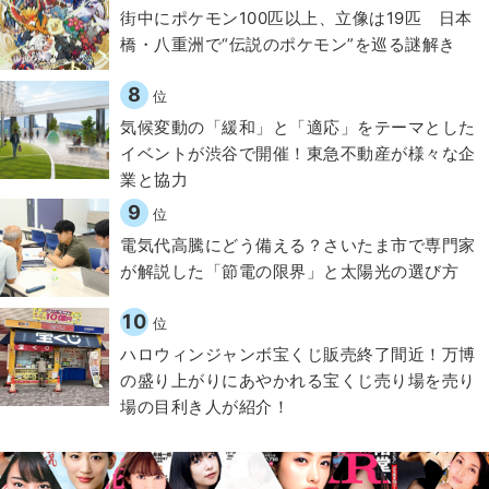
街中にポケモン100匹以上、立像は19匹 日本
橋・八重洲で“伝説のポケモン”を巡る謎解き
8
位
気候変動の「緩和」と「適応」をテーマとした
イベントが渋谷で開催！東急不動産が様々な企
業と協力
9
位
電気代高騰にどう備える？さいたま市で専門家
が解説した「節電の限界」と太陽光の選び方
10
位
ハロウィンジャンボ宝くじ販売終了間近！万博
の盛り上がりにあやかれる宝くじ売り場を売り
場の目利き人が紹介！