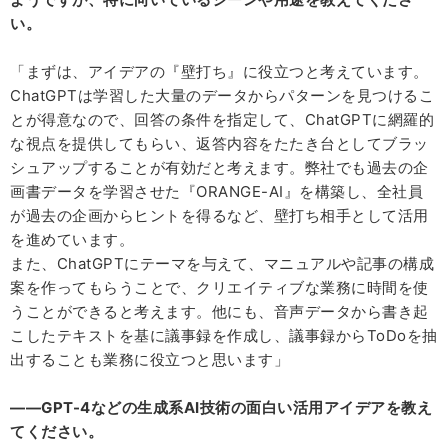
い。
「まずは、アイデアの『壁打ち』に役立つと考えています。
ChatGPTは学習した大量のデータからパターンを見つけるこ
とが得意なので、回答の条件を指定して、ChatGPTに網羅的
な視点を提供してもらい、返答内容をたたき台としてブラッ
シュアップすることが有効だと考えます。弊社でも過去の企
画書データを学習させた『ORANGE-AI』を構築し、全社員
が過去の企画からヒントを得るなど、壁打ち相手として活用
を進めています。
また、ChatGPTにテーマを与えて、マニュアルや記事の構成
案を作ってもらうことで、クリエイティブな業務に時間を使
うことができると考えます。他にも、音声データから書き起
こしたテキストを基に議事録を作成し、議事録からToDoを抽
出することも業務に役立つと思います」
――GPT-4などの生成系AI技術の面白い活用アイデアを教え
てください。