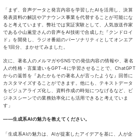
「まず、音声データと発言内容を学習したAIを活用し、決算
発表資料の解説やアナウンス事業を代替することが可能にな
ると考えています。弊社では実証実験として、人気放送作家
である小山薫堂さんの音声をAI技術で合成した『クンドロイ
ド』を開発し、ラジオ番組のパーソナリティとしてオンエア
を1回分、まかせてみました。
次に、著名人のメルマガやSNSでの発信内容の情報や、著名
人の性格・言葉遣いをGPT-4に学習させることで、ChatGPT
からの返答を『あたかもその著名人が言ったような』回答に
カスタマイズすることができます。他にも、テキストデータ
をビジュアライズ化し、資料作成の時短につなげるなど、ビ
ジネスシーンでの業務効率化にも活用できると考えていま
す」
――生成系AIの魅力を教えてください。
「生成系AIの魅力は、AIが提案したアイデアを基に、人が企