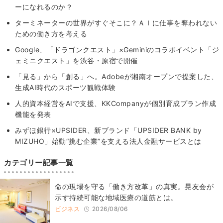
ーになれるのか？
ターミネーターの世界がすぐそこに？ＡＩに仕事を奪われない
ための働き方を考える
Google、「ドラゴンクエスト」×Geminiのコラボイベント「ジ
ェミニクエスト」を渋谷・原宿で開催
「見る」から「創る」へ。Adobeが湘南オープンで提案した、
生成AI時代のスポーツ観戦体験
人的資本経営をAIで支援、KKCompanyが個別育成プラン作成
機能を発表
みずほ銀行×UPSIDER、新ブランド「UPSIDER BANK by
MIZUHO」始動“挑む企業”を支える法人金融サービスとは
カテゴリー記事一覧
​命の現場を守る「働き方改革」の真実。晃友会が
示す持続可能な地域医療の道筋とは。
ビジネス
2026/08/06