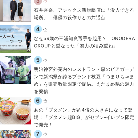
3
位
石井杏奈、アシックス新旗艦店に「没入できる
場所」 俳優の役作りとの共通点
4
位
なぜ59歳の三浦知良選手を起用？ ONODERA
GROUPと重なった「努力の積み重ね」
5
位
明治神宮外苑内のレストラン・森のビアガーデ
ンで新潟県が誇るブランド枝豆「つまりちゃま
め」を販売数量限定で提供。えだまめ県の魅力
を発信
6
位
あの「ブタメン」が約4倍の大きさになって登
場！「ブタメン超BIG」がセブン‐イレブン限定
で発売！
7
位