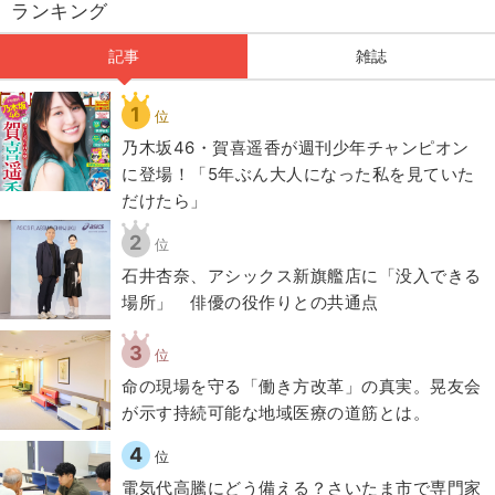
ランキング
記事
雑誌
1
位
乃木坂46・賀喜遥香が週刊少年チャンピオン
に登場！「5年ぶん大人になった私を見ていた
だけたら」
2
位
石井杏奈、アシックス新旗艦店に「没入できる
場所」 俳優の役作りとの共通点
3
位
​命の現場を守る「働き方改革」の真実。晃友会
が示す持続可能な地域医療の道筋とは。
4
位
電気代高騰にどう備える？さいたま市で専門家