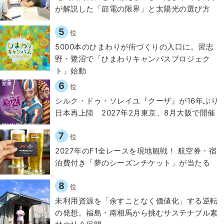
が解説した「節電の限界」と太陽光の選び方
5
位
5000本のひまわりが街づくりの入口に。習志
野・鷺沼で「ひまわりキャンパスプロジェク
ト」始動
6
位
シルク・ドゥ・ソレイユ『クーザ』が16年ぶり
日本再上陸 2027年2月東京、8月大阪で開催
7
位
2027年のF1全レースを現地観戦！ 航空券・宿
泊費付き「夢のシーズンチケット」が当たる
8
位
​​未利用資源を「余すことなく価値化」する逆転
の発想。福島・南相馬から挑むサステナブル素