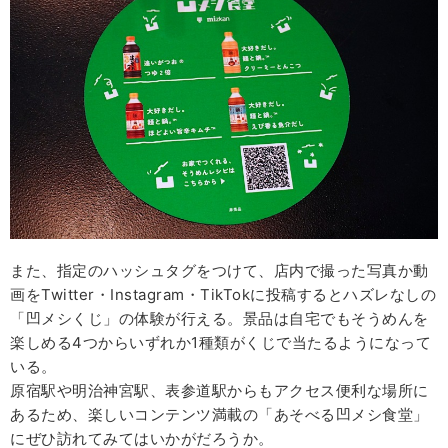
また、指定のハッシュタグをつけて、店内で撮った写真か動
画をTwitter・Instagram・TikTokに投稿するとハズレなしの
「凹メシくじ」の体験が行える。景品は自宅でもそうめんを
楽しめる4つからいずれか1種類がくじで当たるようになって
いる。
原宿駅や明治神宮駅、表参道駅からもアクセス便利な場所に
あるため、楽しいコンテンツ満載の「あそべる凹メシ食堂」
にぜひ訪れてみてはいかがだろうか。