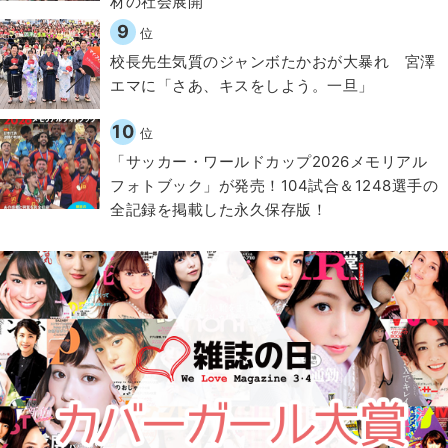
材の社会展開​
9
位
校長先生気質のジャンボたかおが大暴れ 宮澤
エマに「さあ、キスをしよう。一旦」
10
位
「サッカー・ワールドカップ2026メモリアル
フォトブック」が発売！104試合＆1248選手の
全記録を掲載した永久保存版！