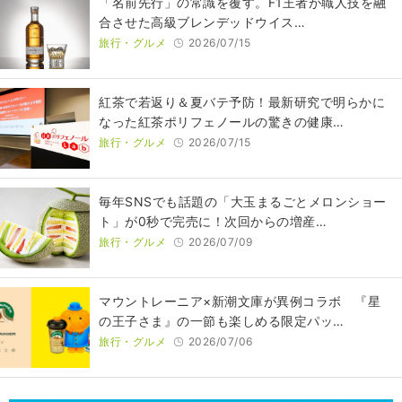
​​「名前先行」の常識を覆す。F1王者が職人技を融
合させた高級ブレンデッドウイス…
旅行・グルメ
2026/07/15
紅茶で若返り＆夏バテ予防！最新研究で明らかに
なった紅茶ポリフェノールの驚きの健康…
旅行・グルメ
2026/07/15
毎年SNSでも話題の「大玉まるごとメロンショー
ト」が0秒で完売に！次回からの増産…
旅行・グルメ
2026/07/09
マウントレーニア×新潮文庫が異例コラボ 『星
の王子さま』の一節も楽しめる限定パッ…
旅行・グルメ
2026/07/06