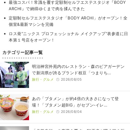
最強コスパ！常識を覆す定額制セルフエステスタジオ『BODY
ARCHI』で納得ゆくまで肉を揉んできた
定額制セルフエステスタジオ「BODY ARCHI」がオープン！全
個室&最新マシンを完備
ロス発“ニックス プロフェッショナル メイクアップ”表参道に日
本第１号店をオープン！
カテゴリー記事一覧
明治神宮外苑内のレストラン・森のビアガーデン
で新潟県が誇るブランド枝豆「つまりち…
旅行・グルメ
2026/08/05
あの「ブタメン」が約4倍の大きさになって登
場！「ブタメン超BIG」がセブン‐イレ…
旅行・グルメ
2026/08/04