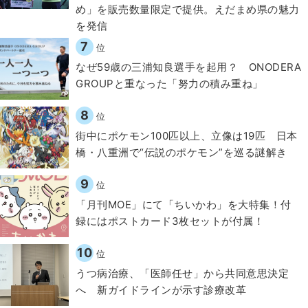
め」を販売数量限定で提供。えだまめ県の魅力
を発信
7
位
なぜ59歳の三浦知良選手を起用？ ONODERA
GROUPと重なった「努力の積み重ね」
8
位
街中にポケモン100匹以上、立像は19匹 日本
橋・八重洲で“伝説のポケモン”を巡る謎解き
9
位
「月刊MOE」にて「ちいかわ」を大特集！付
録にはポストカード3枚セットが付属！
10
位
うつ病治療、「医師任せ」から共同意思決定
へ 新ガイドラインが示す診療改革