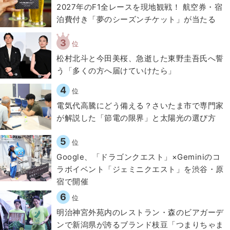
2027年のF1全レースを現地観戦！ 航空券・宿
泊費付き「夢のシーズンチケット」が当たる
3
位
松村北斗と今田美桜、急逝した東野圭吾氏へ誓
う「多くの方へ届けていけたら」
4
位
電気代高騰にどう備える？さいたま市で専門家
が解説した「節電の限界」と太陽光の選び方
5
位
Google、「ドラゴンクエスト」×Geminiのコ
ラボイベント「ジェミニクエスト」を渋谷・原
宿で開催
6
位
明治神宮外苑内のレストラン・森のビアガーデ
ンで新潟県が誇るブランド枝豆「つまりちゃま