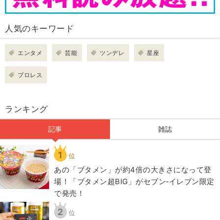
人気のキーワード
エンタメ
芸能
ツンデレ
星座
プロレス
ランキング
記事
雑誌
1
位
あの「ブタメン」が約4倍の大きさになって登
場！「ブタメン超BIG」がセブン‐イレブン限定
で発売！
2
位