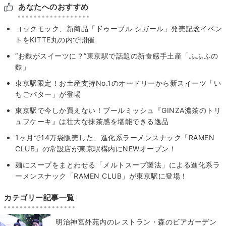
あなたへのおすすめ
ヨックモック、新商品「ドゥーブル シガール」発売記念イベン
トをKITTE丸の内で開催
“お麩がスイーツに？”東京駅で話題の新食感手土産「ふふふの
麩」
東京駅限定！お土産支持No.1のオードリーから新スイーツ「い
ちごバター」が登場
東京駅で今しか買えない！ブールミッシュ『GINZA濃茶のトリ
ュフケーキ』は壮大な抹茶感を堪能できる逸品
1ヶ月で14万袋販売した、進化系ラーメンスナック「RAMEN
CLUB」の常設店が東京駅構内にNEWオープン！
麺にスープをまとわせる「メルトスープ製法」による進化系ラ
ーメンスナック「RAMEN CLUB」が東京駅に登場！
カテゴリー記事一覧
明治神宮外苑内のレストラン・森のビアガーデン