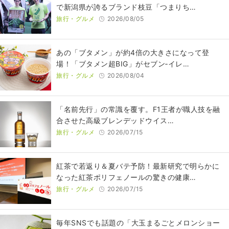
で新潟県が誇るブランド枝豆「つまりち…
旅行・グルメ
2026/08/05
あの「ブタメン」が約4倍の大きさになって登
場！「ブタメン超BIG」がセブン‐イレ…
旅行・グルメ
2026/08/04
​​「名前先行」の常識を覆す。F1王者が職人技を融
合させた高級ブレンデッドウイス…
旅行・グルメ
2026/07/15
紅茶で若返り＆夏バテ予防！最新研究で明らかに
なった紅茶ポリフェノールの驚きの健康…
旅行・グルメ
2026/07/15
毎年SNSでも話題の「大玉まるごとメロンショー