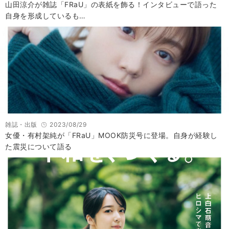
山田涼介が雑誌「FRaU」の表紙を飾る！インタビューで語った
自身を形成しているも…
雑誌・出版
2023/08/29
女優・有村架純が「FRaU」MOOK防災号に登場。自身が経験し
た震災について語る