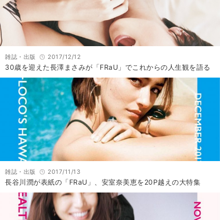
雑誌・出版
2017/12/12
30歳を迎えた長澤まさみが「FRaU」でこれからの人生観を語る
雑誌・出版
2017/11/13
長谷川潤が表紙の「FRaU」、安室奈美恵を20P越えの大特集