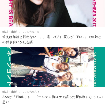
雑誌・出版
2017/10/14
答えは年齢と戦わない。井川遥、板谷由夏らが「Frau」で年齢と
の付き合いかたを語…
雑誌・出版
2017/08/04
AAAが「FRaU」に！ゴールデン街ロケで語った新体制になっての
思い