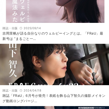
雑誌・出版
2025/09/14
吉岡里帆が語る自分なりのウェルビーイングとは。「FRaU」最
新号は “まるごと一…
雑誌・出版
2024/04/18
雑誌「FRaU」6月号が発売！表紙を飾る山下智久の撮影メイキン
グ動画ロングバージ…