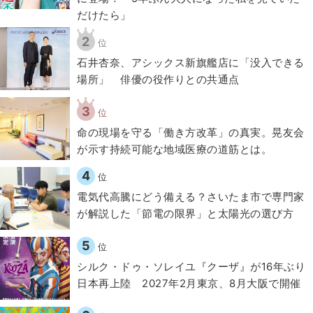
だけたら」
2
位
石井杏奈、アシックス新旗艦店に「没入できる
場所」 俳優の役作りとの共通点
3
位
​命の現場を守る「働き方改革」の真実。晃友会
が示す持続可能な地域医療の道筋とは。
4
位
電気代高騰にどう備える？さいたま市で専門家
が解説した「節電の限界」と太陽光の選び方
5
位
シルク・ドゥ・ソレイユ『クーザ』が16年ぶり
日本再上陸 2027年2月東京、8月大阪で開催