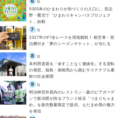
6
位
5000本のひまわりが街づくりの入口に。習志
野・鷺沼で「ひまわりキャンパスプロジェク
ト」始動
7
位
2027年のF1全レースを現地観戦！ 航空券・宿
泊費付き「夢のシーズンチケット」が当たる
8
位
​​未利用資源を「余すことなく価値化」する逆転
の発想。福島・南相馬から挑むサステナブル素
材の社会展開​
9
位
明治神宮外苑内のレストラン・森のビアガーデ
ンで新潟県が誇るブランド枝豆「つまりちゃま
め」を販売数量限定で提供。えだまめ県の魅力
を発信