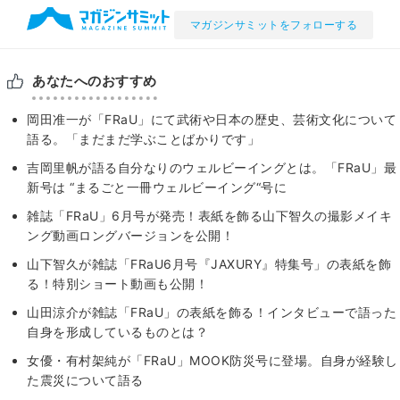
マガジンサミットをフォローする
あなたへのおすすめ
岡田准一が「FRaU」にて武術や日本の歴史、芸術文化について
語る。「まだまだ学ぶことばかりです」
吉岡里帆が語る自分なりのウェルビーイングとは。「FRaU」最
新号は “まるごと一冊ウェルビーイング“号に
雑誌「FRaU」6月号が発売！表紙を飾る山下智久の撮影メイキ
ング動画ロングバージョンを公開！
山下智久が雑誌「FRaU6月号『JAXURY』特集号」の表紙を飾
る！特別ショート動画も公開！
山田涼介が雑誌「FRaU」の表紙を飾る！インタビューで語った
自身を形成しているものとは？
女優・有村架純が「FRaU」MOOK防災号に登場。自身が経験し
た震災について語る