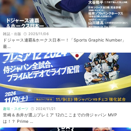
雑誌・出版
2025/11/06
ドジャース連覇&ホークス日本一！「Sports Graphic Number」
最…
趣味・スポーツ
2024/11/21
里崎＆糸井が選ぶプレミア 12のここまでの侍ジャパン MVP
は！？ Prime …