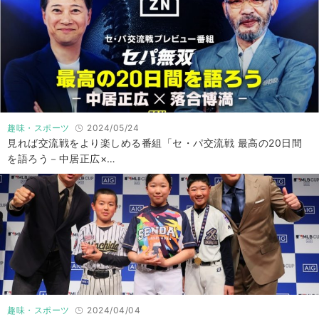
趣味・スポーツ
2024/05/24
見れば交流戦をより楽しめる番組「セ・パ交流戦 最高の20日間
を語ろう－中居正広×…
趣味・スポーツ
2024/04/04