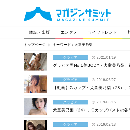
雑誌・出版
エンタメ
ライフトレンド
トップページ
キーワード：犬童美乃梨
グラビア
2021/01/19
グラビア界No.1美BODY・犬童美乃
グラビア
2019/06/27
【動画】Gカップ・犬童美乃梨（25）
グラビア
2019/03/15
犬童美乃梨（24）、Gカップバストの
グラビア
2019/02/13