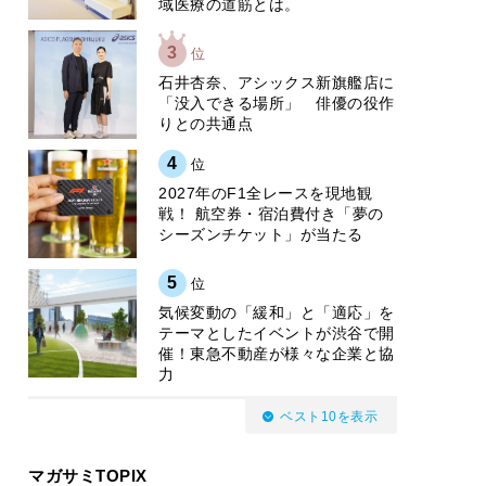
域医療の道筋とは。
3
位
石井杏奈、アシックス新旗艦店に
「没入できる場所」 俳優の役作
りとの共通点
4
位
2027年のF1全レースを現地観
戦！ 航空券・宿泊費付き「夢の
シーズンチケット」が当たる
5
位
気候変動の「緩和」と「適応」を
テーマとしたイベントが渋谷で開
催！東急不動産が様々な企業と協
力
ベスト10を表示
マガサミTOPIX