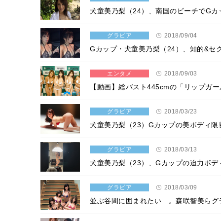
犬童美乃梨（24）、南国のビーチでG
グラビア
2018/09/04
Gカップ・犬童美乃梨（24）、知的&
エンタメ
2018/09/03
【動画】総バスト445cmの「リップガ
グラビア
2018/03/23
犬童美乃梨（23）Gカップの美ボディ限
グラビア
2018/03/13
犬童美乃梨（23）、Gカップの迫力ボ
グラビア
2018/03/09
並ぶ谷間に囲まれたい…。森咲智美らグ