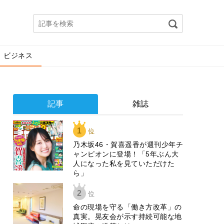
ビジネス
記事
雑誌
1
位
乃木坂46・賀喜遥香が週刊少年チ
ャンピオンに登場！「5年ぶん大
人になった私を見ていただけた
ら」
2
位
​命の現場を守る「働き方改革」の
真実。晃友会が示す持続可能な地