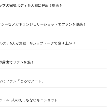
カップの完璧ボディを大胆に解放！動画も
セクシーなメガネランジェリーショットでファンを誘惑！
ールズ」5人が集結！Gカップトークで盛り上がり
界露出でファンを魅了
ディにファン「まるでアート」
ラドル5人のえっちなビキニショット