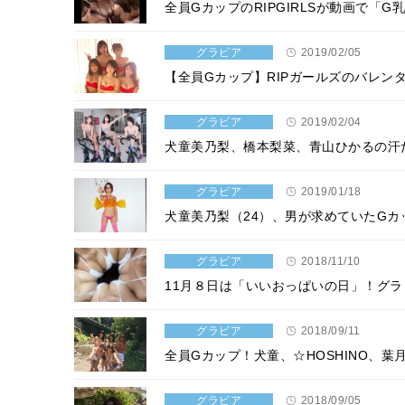
全員GカップのRIPGIRLSが動画で
グラビア
2019/02/05
【全員Gカップ】RIPガールズのバレン
グラビア
2019/02/04
犬童美乃梨、橋本梨菜、青山ひかるの汗
グラビア
2019/01/18
犬童美乃梨（24）、男が求めていたG
グラビア
2018/11/10
11月８日は「いいおっぱいの日」！グ
グラビア
2018/09/11
全員Gカップ！犬童、☆HOSHINO、
グラビア
2018/09/05