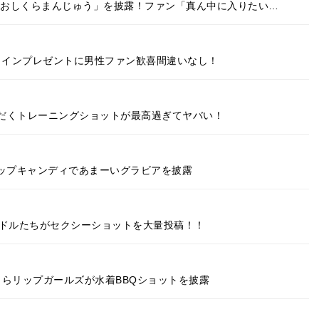
「G乳おしくらまんじゅう」を披露！ファン「真ん中に入りたい…
タインプレゼントに男性ファン歓喜間違いなし！
だくトレーニングショットが最高過ぎてヤバい！
カップキャンディであまーいグラビアを披露
ラドルたちがセクシーショットを大量投稿！！
葉月らリップガールズが水着BBQショットを披露