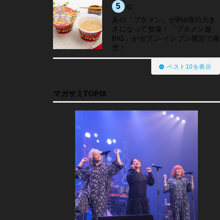
5
位
あの「ブタメン」が約4倍の大き
さになって登場！「ブタメン超
BIG」がセブン‐イレブン限定で発
売！
ベスト10を表示
マガサミTOPIX