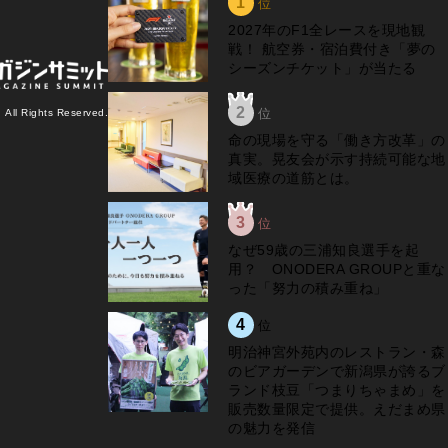
1
位
2027年のF1全レースを現地観
戦！ 航空券・宿泊費付き「夢の
シーズンチケット」が当たる
2
位
l Rights Reserved.
​命の現場を守る「働き方改革」の
真実。晃友会が示す持続可能な地
域医療の道筋とは。
3
位
なぜ59歳の三浦知良選手を起
用？ ONODERA GROUPと重な
った「努力の積み重ね」
4
位
明治神宮外苑内のレストラン・森
のビアガーデンで新潟県が誇るブ
ランド枝豆「つまりちゃまめ」を
販売数量限定で提供。えだまめ県
の魅力を発信