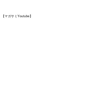
ら
【マガサミYoutube】