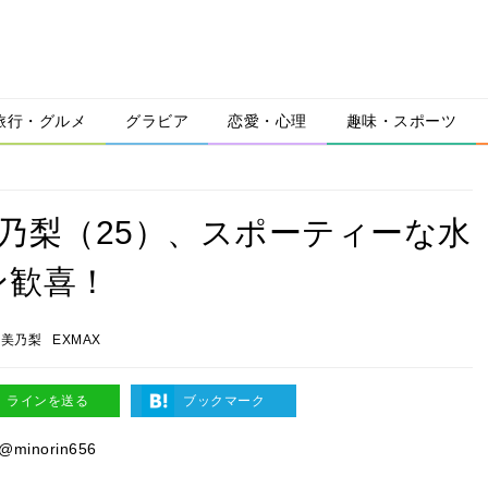
旅行・グルメ
グラビア
恋愛・心理
趣味・スポーツ
乃梨（25）、スポーティーな水
ン歓喜！
童美乃梨
EXMAX
ラインを送る
ブックマーク
@minorin656