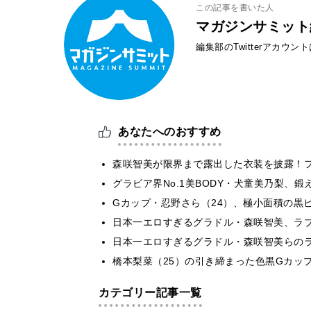
この記事を書いた人
マガジンサミット
編集部のTwitterアカウ
あなたへのおすすめ
森咲智美が限界まで露出した衣装を披露！
グラビア界No.1美BODY・犬童美乃梨
Gカップ・忍野さら（24）、極小面積の黒
日本一エロすぎるグラドル・森咲智美、ラ
日本一エロすぎるグラドル・森咲智美らの
橋本梨菜（25）の引き締まった色黒Gカッ
カテゴリー記事一覧