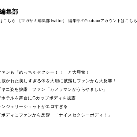
編集部
ントはこちら
【マガサミ編集部Twitter】
編集部のYoutubeアカウントはこち
ファンも「めっちゃセクシー！！」と大興奮！
、鍛え抜かれた美しすぎる体を大胆に披露しファンから大反響！
ビキニ姿を披露！ファン「カメラマンがうらやましい」
ブホテルを舞台にGカップボディを披露！
ランジェリーショットがエロすぎる！
プボディにファンから反響！「ナイスセクシーボディ！」