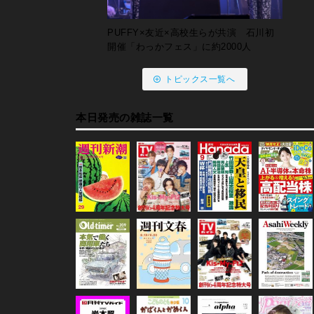
PUFFY×友近×高校生らが共演 石川初
開催「わっかフェス」に約2000人
トピックス一覧へ
本日発売の雑誌一覧