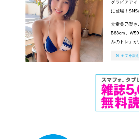
グラビアアイ
に登場！SN
犬童美乃梨さ
B88cm、W
みのトレ」が
全文を読