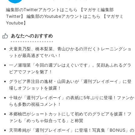
編集部のTwitterアカウントはこちら
【マガサミ編集部
Twitter】
編集部のYoutubeアカウントはこちら
【マガサミ
Youtube】
あなたへのおすすめ
犬童美乃梨、橋本梨菜、青山ひかるの汗だくトレーニングショ
ットが最高過ぎてヤバい！
一ノ瀬瑠菜「今回の週プレはえぐいです」。笑顔あふれるグラ
ビアでファンを魅了！
グラビア界注目の逸材・山田あいが「週刊プレイボーイ」に登
場しオフショットを披露！
十味が「週刊プレイボーイ」の表紙に5年ぶりに登場！ファンか
らも多数の祝福コメント！
本郷柚巴がショートカットにして初めてのグラビアを披露！フ
ァンも「めっちゃ似合ってる」と称賛
天羽希純が「週刊プレイボーイ」に登場！写真集「BONUS」の