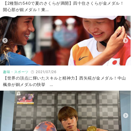
【2種類の540で夏のさくらが満開】四十住さくらが金メダル！
開心那が銀メダル！東…
趣味・スポーツ
2021/07/26
【世界の頂点に輝いたスキルと精神力】西矢椛が金メダル！中山
楓奈が銅メダルの快挙 …