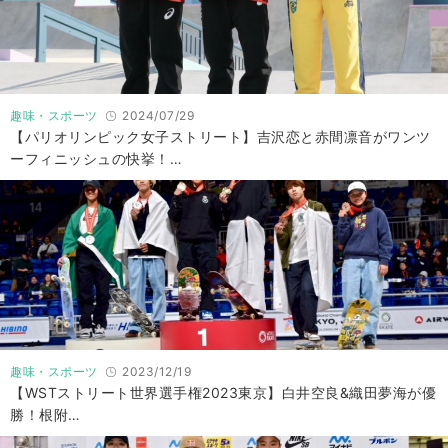
趣味・スポーツ
2024/07/29
【パリオリンピック女子ストリート】吉沢恋と赤間凛音がワンツ
ーフィニッシュの快挙！…
趣味・スポーツ
2023/12/19
【WSTストリート世界選手権2023東京】白井空良&織田夢海が優
勝！根附…