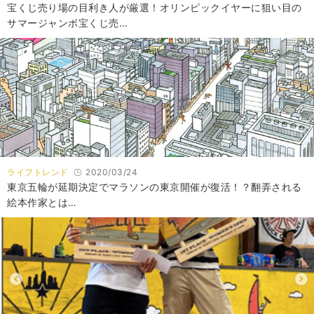
宝くじ売り場の目利き人が厳選！オリンピックイヤーに狙い目の
サマージャンボ宝くじ売…
ライフトレンド
2020/03/24
東京五輪が延期決定でマラソンの東京開催が復活！？翻弄される
絵本作家とは…