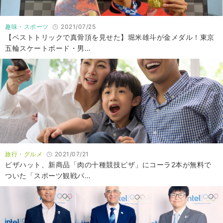
趣味・スポーツ
2021/07/25
【ベストトリックで真骨頂を見せた】堀米雄斗が金メダル！東京
五輪スケートボード・男…
旅行・グルメ
2021/07/21
ピザハット、新商品「肉の十種競技ピザ」にコーラ2本が無料で
ついた「スポーツ観戦パ…