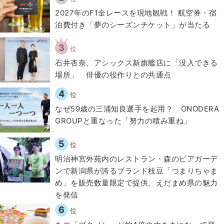
2027年のF1全レースを現地観戦！ 航空券・宿
泊費付き「夢のシーズンチケット」が当たる
3
位
石井杏奈、アシックス新旗艦店に「没入できる
場所」 俳優の役作りとの共通点
4
位
なぜ59歳の三浦知良選手を起用？ ONODERA
GROUPと重なった「努力の積み重ね」
5
位
明治神宮外苑内のレストラン・森のビアガーデ
ンで新潟県が誇るブランド枝豆「つまりちゃま
め」を販売数量限定で提供。えだまめ県の魅力
を発信
6
位