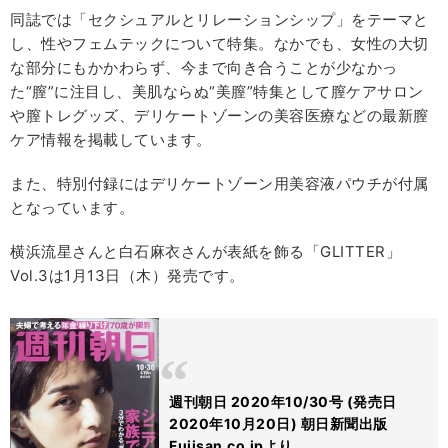
同誌では「セクシュアルとリレーションシップ」をテーマと
し、性やフェムテックについて特集。なかでも、女性の大切
な部分にもかかわらず、今まで向き合うことが少なかっ
た“膣”に注目し、美肌ならぬ“美膣”特集として膣ケアサロン
や膣トレグッズ、デリケートゾーンの美容医療などの最新膣
ケア情報を掲載しています。
また、特別付録にはデリケートゾーン用美容液パウチが付属
となっています。
横浜流星さんと白石麻衣さんが表紙を飾る「GLITTER」
Vol.3は1月13日（木）発売です。
週刊朝日 2020年10/30号 (発売日
2020年10月20日) 朝日新聞出版
Fujisan.co.jpより