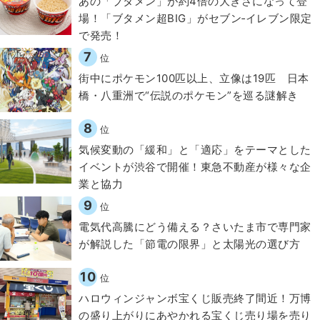
あの「ブタメン」が約4倍の大きさになって登
場！「ブタメン超BIG」がセブン‐イレブン限定
で発売！
7
位
街中にポケモン100匹以上、立像は19匹 日本
橋・八重洲で“伝説のポケモン”を巡る謎解き
8
位
気候変動の「緩和」と「適応」をテーマとした
イベントが渋谷で開催！東急不動産が様々な企
業と協力
9
位
電気代高騰にどう備える？さいたま市で専門家
が解説した「節電の限界」と太陽光の選び方
10
位
ハロウィンジャンボ宝くじ販売終了間近！万博
の盛り上がりにあやかれる宝くじ売り場を売り