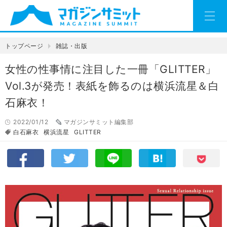
トップページ
雑誌・出版
女性の性事情に注目した一冊「GLITTER」
Vol.3が発売！表紙を飾るのは横浜流星＆白
石麻衣！
2022/01/12
マガジンサミット編集部
白石麻衣
横浜流星
GLITTER