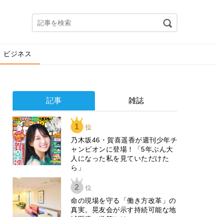
ビジネス
記事
雑誌
1
位
乃木坂46・賀喜遥香が週刊少年チ
ャンピオンに登場！「5年ぶん大
人になった私を見ていただけた
ら」
2
位
​命の現場を守る「働き方改革」の
真実。晃友会が示す持続可能な地