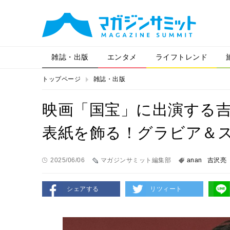
雑誌・出版
エンタメ
ライフトレンド
トップページ
雑誌・出版
映画「国宝」に出演する吉
表紙を飾る！グラビア＆
2025/06/06
マガジンサミット編集部
anan
吉沢亮
シェアする
リツィート