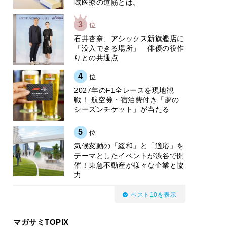
域医療の道筋とは。
3
位
石井杏奈、アシックス新旗艦店に
「没入できる場所」 俳優の役作
りとの共通点
4
位
2027年のF1全レースを現地観
戦！ 航空券・宿泊費付き「夢の
シーズンチケット」が当たる
5
位
気候変動の「緩和」と「適応」を
テーマとしたイベントが渋谷で開
催！東急不動産が様々な企業と協
力
ベスト10を表示
マガサミTOPIX