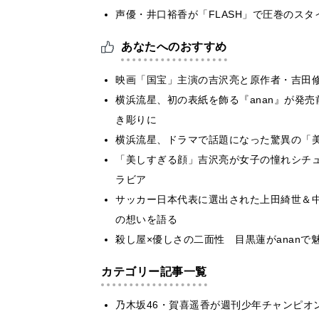
声優・井口裕香が「FLASH」で圧巻のスタ
あなたへのおすすめ
映画「国宝」主演の吉沢亮と原作者・吉田修
横浜流星、初の表紙を飾る『anan』が発
き彫りに
横浜流星、ドラマで話題になった驚異の「美
「美しすぎる顔」吉沢亮が女子の憧れシチュ
ラビア
サッカー日本代表に選出された上田綺世＆中
の想いを語る
殺し屋×優しさの二面性 目黒蓮がananで
カテゴリー記事一覧
乃木坂46・賀喜遥香が週刊少年チャンピオ