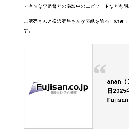
で有名な李監督との撮影中のエピソードなども明
吉沢亮さんと横浜流星さんが表紙を飾る「anan」2
す。
anan
日202
Fujisa