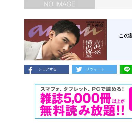
この
シェアする
リツィート