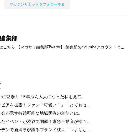
マガジンサミットをフォローする
編集部
ントはこちら
【マガサミ編集部Twitter】
編集部のYoutubeアカウントはこ
事
ンに登場！「5年ぶん大人になった私を見て…
ラビアを披露！ファン「可愛い！」「とてもセ…
友会が示す持続可能な地域医療の道筋とは。
したイベントが渋谷で開催！東急不動産が様々…
ーデンで新潟県が誇るブランド枝豆「つまりち…